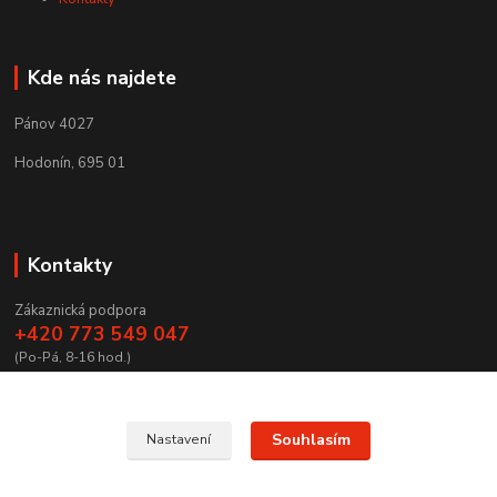
Kde nás najdete
Pánov 4027
Hodonín, 695 01
Kontakty
Zákaznická podpora
+420 773 549 047
(Po-Pá, 8-16 hod.)
zamecnictvibires@seznam.cz
Souhlasím
Nastavení