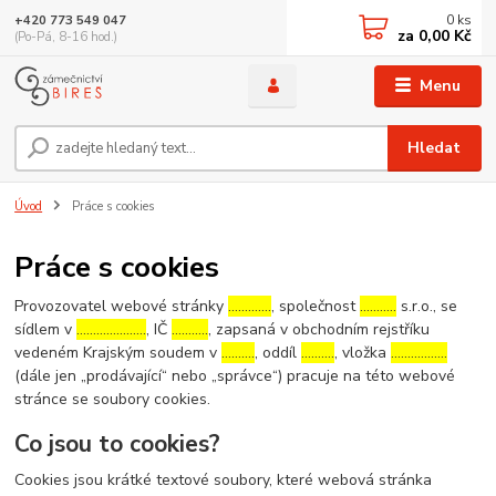
0
ks
+420 773 549 047
za
0,00 Kč
(Po-Pá, 8-16 hod.)
Menu
Hledat
Úvod
Práce s cookies
Práce s cookies
Provozovatel webové stránky
………….
, společnost
………..
s.r.o., se
sídlem v
…………………
, IČ
………..
, zapsaná v obchodním rejstříku
vedeném Krajským soudem v
……….
, oddíl
……….
, vložka
……………..
(dále jen „prodávající“ nebo „správce“) pracuje na této webové
stránce se soubory cookies.
Co jsou to cookies?
Cookies jsou krátké textové soubory, které webová stránka