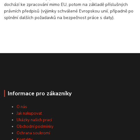
dochází ke zpracování mimo EU, potom na základě příslušných
právních předpisů (výjimky schválené Evropskou unií, případně po
splnění dalších požadavků na bezpečnost práce s daty).
Informace pro zákazníky
O nás
Jak nakupovat
Ukázky našich prací
Obchodní podmínky
Ochrana soukromí
Kontakty