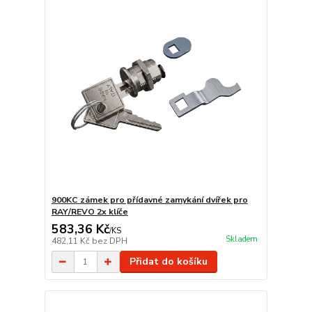
900KC zámek pro přídavné zamykání dvířek pro
RAY/REVO 2x klíče
583,36 Kč
/
KS
Skladem
482,11 Kč
bez DPH
Přidat do košíku