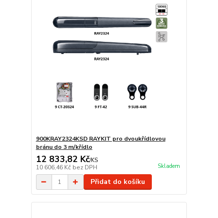
900KRAY2324KSD RAYKIT pro dvoukřídlovou
bránu do 3 m/křídlo
12 833,82 Kč
/
KS
Skladem
10 606,46 Kč
bez DPH
Přidat do košíku