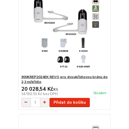
900KREP2024EK REVO pro dvoukřídlovou bránu do
2,3 m/křídlo
20 028,54 Kč
/
KS
Skladem
16 552,51 Kč
bez DPH
Přidat do košíku