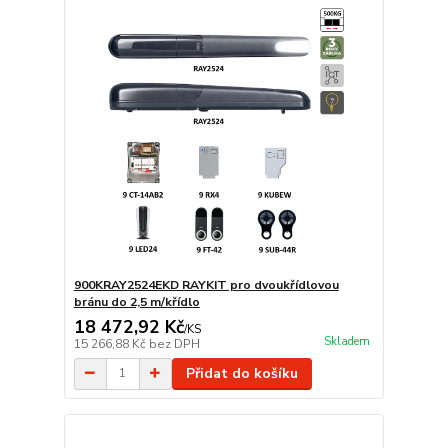
900KRAY2524EKD RAYKIT pro dvoukřídlovou
bránu do 2,5 m/křídlo
18 472,92 Kč
/
KS
Skladem
15 266,88 Kč
bez DPH
Přidat do košíku