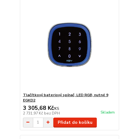
Tlačítkový bateriový spínač, LED RGB, nutné 9
EGKD2
3 305,68 Kč
/
KS
Skladem
2 731,97 Kč
bez DPH
Přidat do košíku