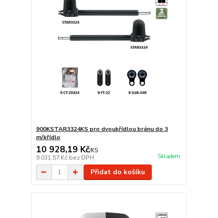
900KSTAR3324KS pro dvoukřídlou bránu do 3
m/křídlo
10 928,19 Kč
/
KS
Skladem
9 031,57 Kč
bez DPH
Přidat do košíku