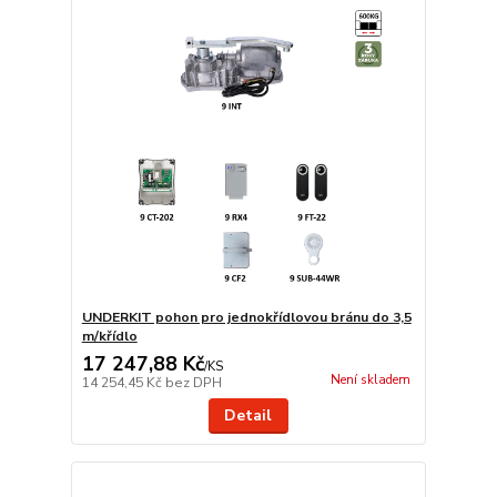
UNDERKIT pohon pro jednokřídlovou bránu do 3,5
m/křídlo
17 247,88 Kč
/
KS
Není skladem
14 254,45 Kč
bez DPH
Detail