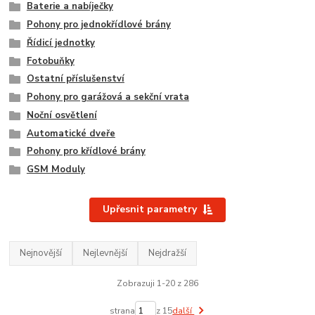
Baterie a nabíječky
Pohony pro jednokřídlové brány
Řídicí jednotky
Fotobuňky
Ostatní příslušenství
Pohony pro garážová a sekční vrata
Noční osvětlení
Automatické dveře
Pohony pro křídlové brány
GSM Moduly
Upřesnit parametry
Nejnovější
Nejlevnější
Nejdražší
Zobrazuji 1-20 z 286
strana
z 15
další