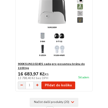
900KSUN11024ES sada pro posuvnou bránu do
1100 kg
16 683,97 Kč
/
KS
Skladem
13 788,40 Kč
bez DPH
Přidat do košíku
Načíst další produkty (20)