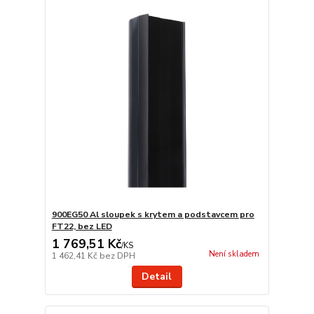
900EG50 Al sloupek s krytem a podstavcem pro
FT22, bez LED
1 769,51 Kč
/
KS
Není skladem
1 462,41 Kč
bez DPH
Detail