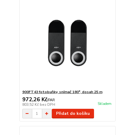
900FT43 fotobuňky, snímač 180°, dosah 25 m
972,26 Kč
/
PAR
Skladem
803,52 Kč
bez DPH
Přidat do košíku