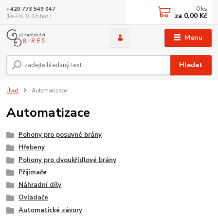
0
ks
+420 773 549 047
za
0,00 Kč
(Po-Pá, 8-16 hod.)
Menu
Hledat
Úvod
Automatizace
Automatizace
Pohony pro posuvné brány
Hřebeny
Pohony pro dvoukřídlové brány
Přijímače
Náhradní díly
Ovladače
Automatické závory