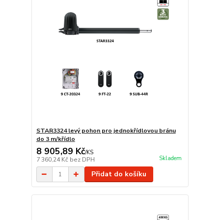
STAR3324 levý pohon pro jednokřídlovou bránu
do 3 m/křídlo
8 905,89 Kč
/
KS
Skladem
7 360,24 Kč
bez DPH
Přidat do košíku