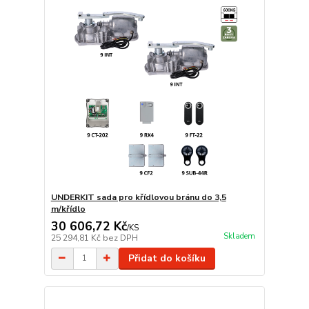
UNDERKIT sada pro křídlovou bránu do 3,5
m/křídlo
30 606,72 Kč
/
KS
Skladem
25 294,81 Kč
bez DPH
Přidat do košíku