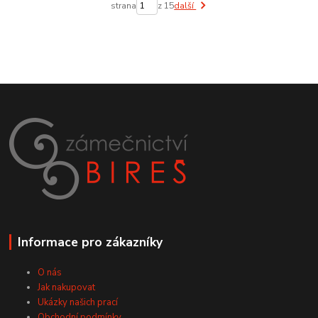
strana
z 15
další
Informace pro zákazníky
O nás
Jak nakupovat
Ukázky našich prací
Obchodní podmínky