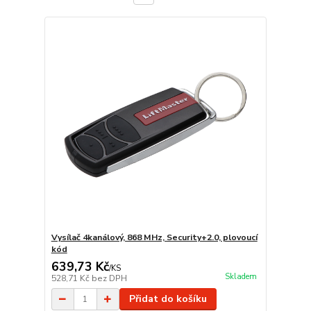
Vysílač 4kanálový, 868 MHz, Security+2.0, plovoucí
kód
639,73 Kč
/
KS
Skladem
528,71 Kč
bez DPH
Přidat do košíku