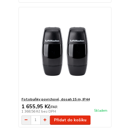
Fotobuňky povrchové, dosah 15 m, IP44
1 655,95 Kč
/
PAR
Skladem
1 368,56 Kč
bez DPH
Přidat do košíku