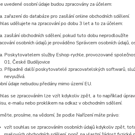
e uvedené osobní údaje budou zpracovány za účelem:
zařazení do databáze pro zasílání online obchodních sdělení.
hlas udělujete na zpracování po dobu 3 let a to za účelem:
zasílání obchodních sdělení, pokud tuto dobu neprodloužíte
acování osobních údajů je prováděno Správcem osobních údajů, os
Poskytovatelem služby Eshop-rychle, provozované společnost
01, České Budějovice
Případně další poskytovatelé zpracovatelských softwarů, služ
nevyužívá.
bní údaje nebudou předány mimo území EU.
hlas se zpracováním lze vzít kdykoliv zpět, a to například úpra
isu, e-mailu nebo proklikem na odkaz v obchodním sdělení.
měte, prosíme, na vědomí, že podle Nařízení máte právo:
vzít souhlas se zpracováním osobních údajů kdykoliv zpět, tot
mailových obchodních sdělení, popř. na vlastní žádost fyzické