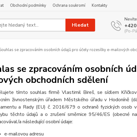
at
Obchodní podmínky
Ochrana soukromí
Kontakty
Nevíte
Hledat
+420
(Po-Pá
ouhlas se zpracováním osobních údajů pro účely rozesílky e-mailových obc
las se zpracováním osobních úda
ových obchodních sdělení
lujete tímto souhlas firmě Vlastimil Bireš, se sídlem Křič
cním živnostenským úřadem Městského úřadu v Hodoníně (d
lamentu a Rady (EU) č. 2016/679 o ochraně fyzických osob v 
ybu těchto údajů a o zrušení směrnice 95/46/ES (obecné nař
acovával/a následující osobní údaje:
e-mailovou adresu