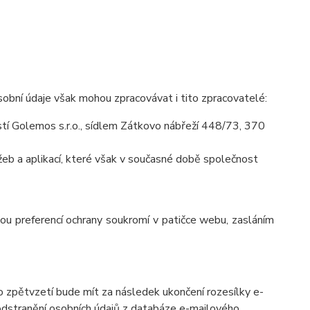
obní údaje však mohou zpracovávat i tito zpracovatelé:
í Golemos s.r.o., sídlem Zátkovo nábřeží 448/73, 370
eb a aplikací, které však v současné době společnost
vou preferencí ochrany soukromí v patičce webu, zasláním
o zpětvzetí bude mít za následek ukončení rozesílky e-
 odstranění osobních údajů z databáze e-mailového