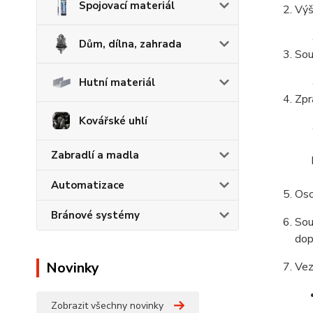
Spojovací materiál
Výš
Dům, dílna, zahrada
Sou
Hutní materiál
Zpr
Kovářské uhlí
Zabradlí a madla
Automatizace
Oso
Bránové systémy
Sou
dop
Novinky
Vez
Zobrazit všechny novinky