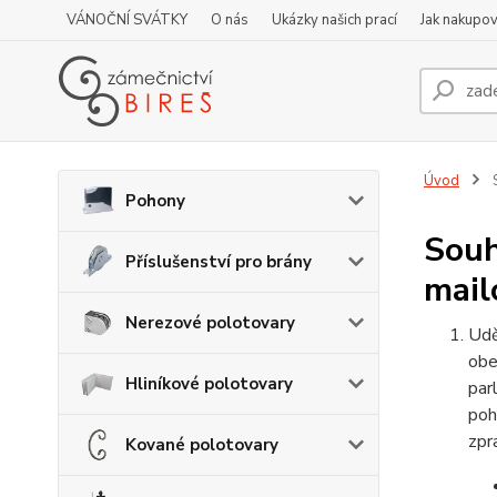
VÁNOČNÍ SVÁTKY
O nás
Ukázky našich prací
Jak nakupov
Úvod
S
Pohony
Souh
Příslušenství pro brány
mail
Nerezové polotovary
Udě
obe
Hliníkové polotovary
par
poh
zpr
Kované polotovary