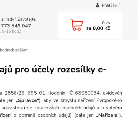
Přihlášení
 si rady? Zavolejte.
0
ks
 773 549 047
za
0,00 Kč
, 8-16 hod.)
hodních sdělení
jů pro účely rozesílky e-
kova 2856/26, 695 01 Hodonín, IČ 68080034, evidován
ále jen
„Správce“
), aby ve smyslu nařízení Evropského
souvislosti se zpracováním osobních údajů a o volném
ízení o ochraně osobních údajů) (dále jen
„Nařízení“
),