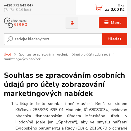
0
ks
+420 773 549 047
za
0,00 Kč
(Po-Pá, 8-16 hod.)
Menu
Hledat
Úvod
Souhlas se zpracováním osobních údajů pro účely zobrazování
marketingových nabídek
Souhlas se zpracováním osobních
údajů pro účely zobrazování
marketingových nabídek
Udělujete tímto souhlas firmě Vlastimil Bireš, se sídlem
Křičkova 2856/26, 695 01 Hodonín, IČ 68080034, evidován
obecním živnostenským úřadem Městského úřadu v
Hodoníně (dále jen
„Správce“
), aby ve smyslu nařízení
Evropského parlamentu a Rady (EU) č. 2016/679 o ochraně