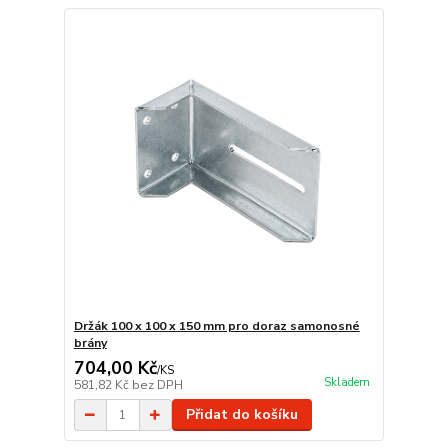
Držák 100 x 100 x 150 mm pro doraz samonosné
brány
704,00 Kč
/
KS
Skladem
581,82 Kč
bez DPH
Přidat do košíku