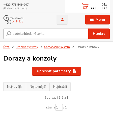
0
ks
+420 773 549 047
za
0,00 Kč
(Po-Pá, 8-16 hod.)
Menu
Hledat
Úvod
Bránové systémy
Samonosný systém
Dorazy a konzoly
Dorazy a konzoly
Upřesnit parametry
Nejnovější
Nejlevnější
Nejdražší
Zobrazuji 1-1 z 1
strana
z 1