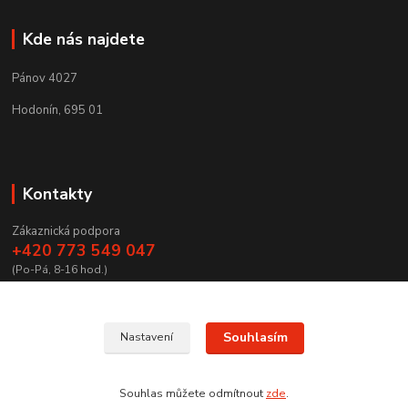
Kde nás najdete
Pánov 4027
Hodonín, 695 01
Kontakty
Zákaznická podpora
+420 773 549 047
(Po-Pá, 8-16 hod.)
zamecnictvibires@seznam.cz
Souhlasím
Nastavení
Souhlas můžete odmítnout
zde
.
Vytvořeno na
Eshop-rychle.cz