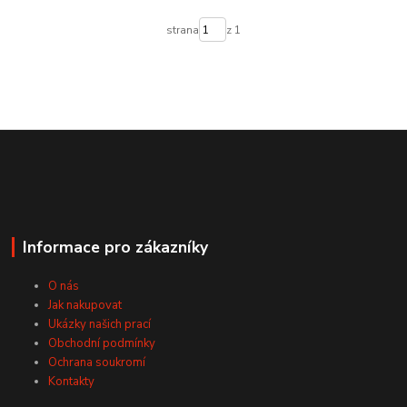
strana
z 1
Informace pro zákazníky
O nás
Jak nakupovat
Ukázky našich prací
Obchodní podmínky
Ochrana soukromí
Kontakty