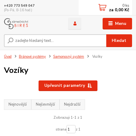
0
ks
+420 773 549 047
za
0,00 Kč
(Po-Pá, 8-16 hod.)
Menu
Hledat
Úvod
Bránové systémy
Samonosný systém
Vozíky
Vozíky
Upřesnit parametry
Nejnovější
Nejlevnější
Nejdražší
Zobrazuji 1-1 z 1
strana
z 1