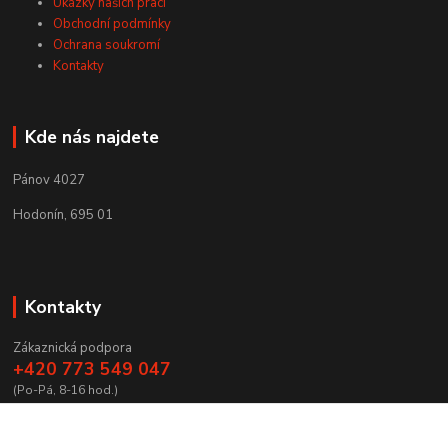
Ukázky našich prací
Obchodní podmínky
Ochrana soukromí
Kontakty
Kde nás najdete
Pánov 4027
Hodonín, 695 01
Kontakty
Zákaznická podpora
+420 773 549 047
(Po-Pá, 8-16 hod.)
zamecnictvibires@seznam.cz