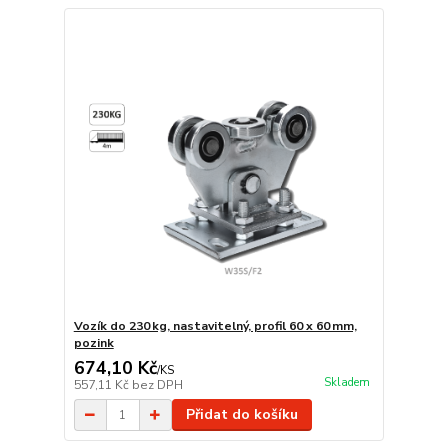
Vozík do 230 kg, nastavitelný, profil 60 x 60 mm,
pozink
674,10 Kč
/
KS
Skladem
557,11 Kč
bez DPH
Přidat do košíku