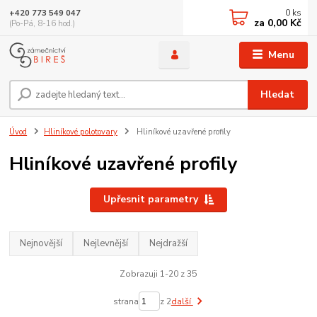
0
ks
+420 773 549 047
za
0,00 Kč
(Po-Pá, 8-16 hod.)
Menu
Hledat
Úvod
Hliníkové polotovary
Hliníkové uzavřené profily
Hliníkové uzavřené profily
Upřesnit parametry
Nejnovější
Nejlevnější
Nejdražší
Zobrazuji 1-20 z 35
strana
z 2
další