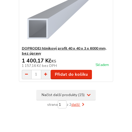
DOPRODEJ hliníkový profil 40 x 40 x 3 x 6000 mm,
bez úpravy
1 400,17 Kč
/
KS
Skladem
1 157,16 Kč
bez DPH
Přidat do košíku
Načíst další produkty (15)
strana
z 2
další