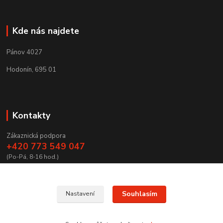
Kde nás najdete
Pánov 4027
Hodonín, 695 01
Kontakty
Zákaznická podpora
+420 773 549 047
(Po-Pá, 8-16 hod.)
zamecnictvibires@seznam.cz
Souhlasím
Nastavení