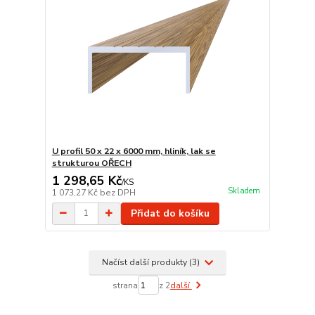
U profil 50 x 22 x 6000 mm, hliník, lak se
strukturou OŘECH
1 298,65 Kč
/
KS
Skladem
1 073,27 Kč
bez DPH
Přidat do košíku
Načíst další produkty (3)
strana
z 2
další