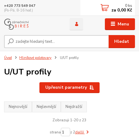
0
ks
+420 773 549 047
za
0,00 Kč
(Po-Pá, 8-16 hod.)
Menu
Hledat
Úvod
Hliníkové polotovary
U/UT profily
U/UT profily
Upřesnit parametry
Nejnovější
Nejlevnější
Nejdražší
Zobrazuji 1-20 z 23
strana
z 2
další