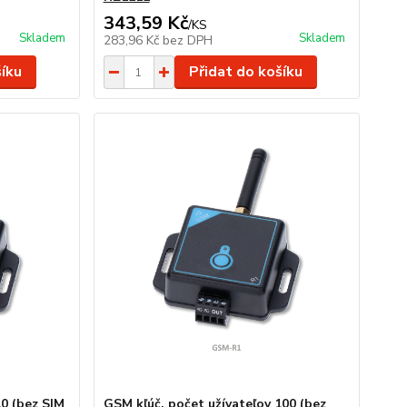
343,59 Kč
/
KS
Skladem
Skladem
283,96 Kč
bez DPH
šíku
Přidat do košíku
10 (bez SIM
GSM kľúč, počet užívateľov 100 (bez