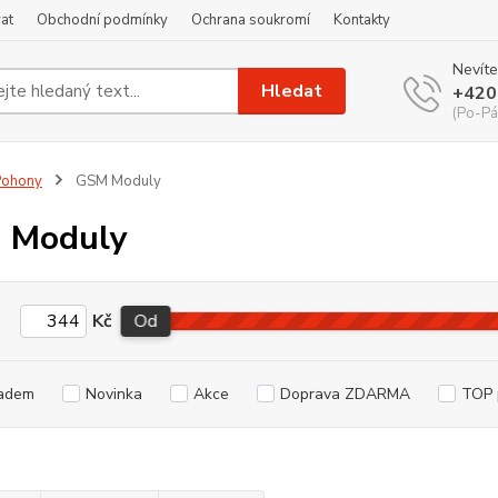
at
Obchodní podmínky
Ochrana soukromí
Kontakty
Nevíte
Hledat
+420
(Po-Pá
Pohony
GSM Moduly
 Moduly
Kč
Od
adem
Novinka
Akce
Doprava ZDARMA
TOP 