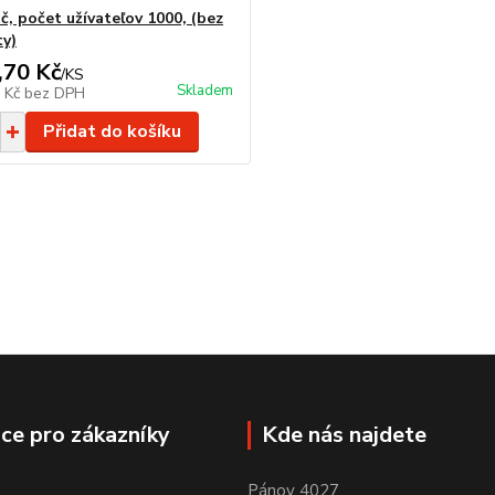
č, počet užívateľov 1000, (bez
ty)
,70 Kč
/
KS
Skladem
6 Kč
bez DPH
Přidat do košíku
ce pro zákazníky
Kde nás najdete
Pánov 4027