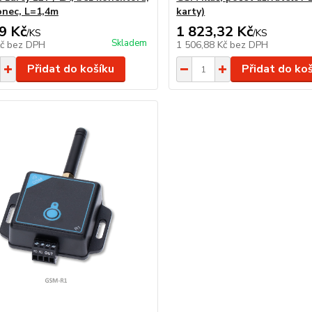
onec, L=1,4m
karty)
9 Kč
1 823,32 Kč
/
KS
/
KS
Skladem
Kč
bez DPH
1 506,88 Kč
bez DPH
Přidat do košíku
Přidat do ko