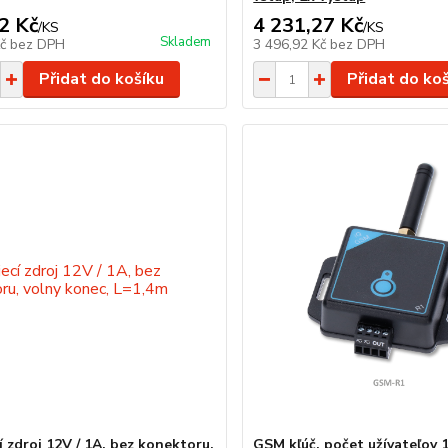
2 Kč
4 231,27 Kč
/
KS
/
KS
Skladem
Kč
bez DPH
3 496,92 Kč
bez DPH
Přidat do košíku
Přidat do ko
í zdroj 12V / 1A, bez konektoru,
GSM kľúč, počet užívateľov 