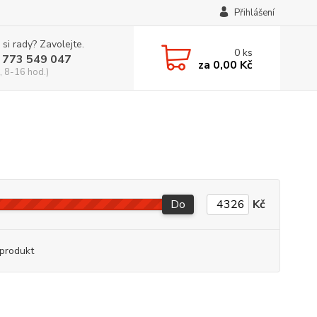
Přihlášení
 si rady? Zavolejte.
0
ks
 773 549 047
za
0,00 Kč
, 8-16 hod.)
Do
Kč
produkt