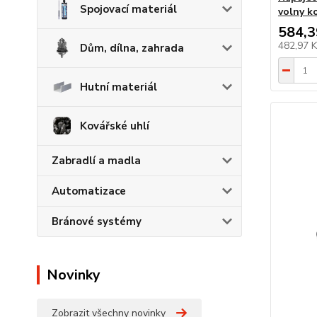
Spojovací materiál
volny k
584,3
482,97 
Dům, dílna, zahrada
Hutní materiál
Kovářské uhlí
Zabradlí a madla
Automatizace
Bránové systémy
Novinky
Zobrazit všechny novinky