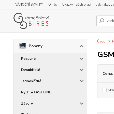
VÁNOČNÍ SVÁTKY
O nás
Ukázky našich prací
Jak nakupov
Úvod
Pohony
GSM
Posuvné
Dvoukřídlé
Cena:
Jednokřídlé
Skl
Rychlé FASTLINE
Závory