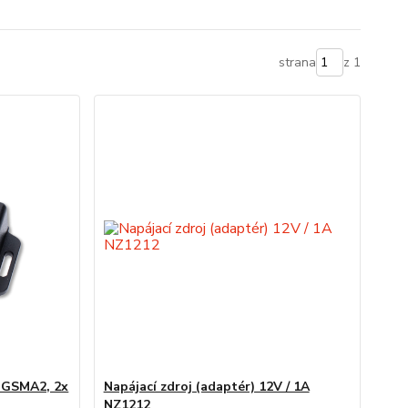
strana
z 1
QGSMA2, 2x
Napájací zdroj (adaptér) 12V / 1A
NZ1212