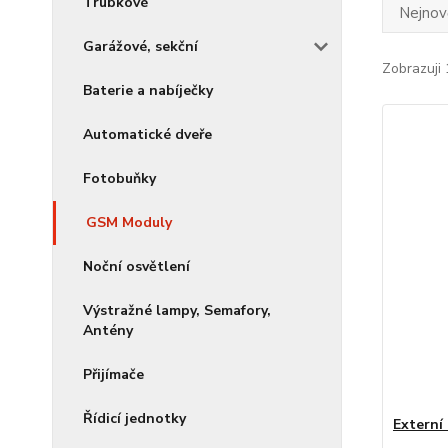
Trubkové
Nejnově
Garážové, sekční
Zobrazuji 
Baterie a nabíječky
Automatické dveře
Fotobuňky
GSM Moduly
Noční osvětlení
Výstražné lampy, Semafory,
Antény
Přijímače
Řídicí jednotky
Externí