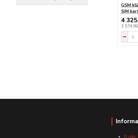
GSM kľú
SIM kar
4 325
3 574,9
Informa
O nás