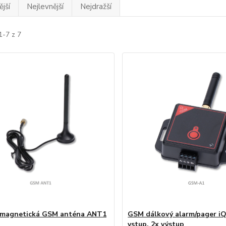
jší
Nejlevnější
Nejdražší
1-7 z 7
 magnetická GSM anténa ANT1
GSM dálkový alarm/pager i
vstup, 2x výstup