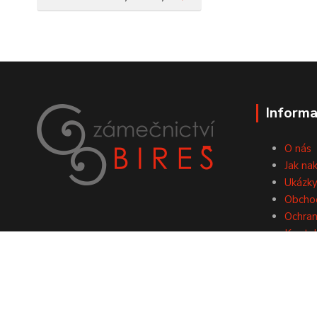
Informa
O nás
Jak na
Ukázky
Obcho
Ochran
Konta