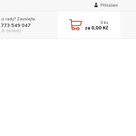
Přihlášení
 si rady? Zavolejte.
0
ks
 773 549 047
za
0,00 Kč
, 8-16 hod.)