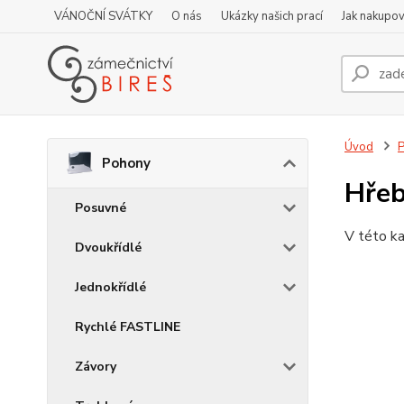
VÁNOČNÍ SVÁTKY
O nás
Ukázky našich prací
Jak nakupov
Úvod
Pohony
Hře
Posuvné
V této ka
Dvoukřídlé
Jednokřídlé
Rychlé FASTLINE
Závory