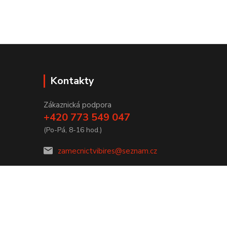
Kontakty
Zákaznická podpora
+420 773 549 047
(Po-Pá, 8-16 hod.)
zamecnictvibires@seznam.cz