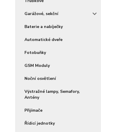
Trubkové
Garážové, sekční
Baterie a nabíječky
Automatické dveře
Fotobuňky
GSM Moduly
Noční osvětlení
Výstražné lampy, Semafory,
Antény
Přijímače
Řídicí jednotky