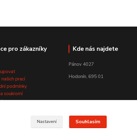
ce pro zákazníky
Kde nás najdete
Pánov 4027
kupovat
Hodonín, 695 01
 našich prací
dní podmínky
a soukromí
kty
Souhlasím
Nastavení