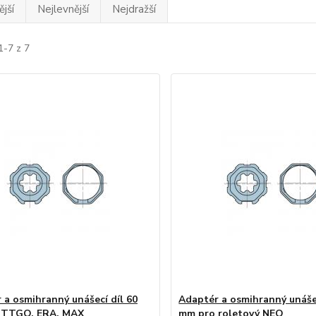
jší
Nejlevnější
Nejdražší
1-7 z 7
 a osmihranný unášecí díl 60
Adaptér a osmihranný unášec
 TTGO, ERA, MAX
mm pro roletový NEO