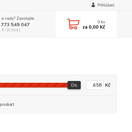
Přihlášení
 si rady? Zavolejte.
0
ks
 773 549 047
za
0,00 Kč
, 8-16 hod.)
Do
Kč
produkt