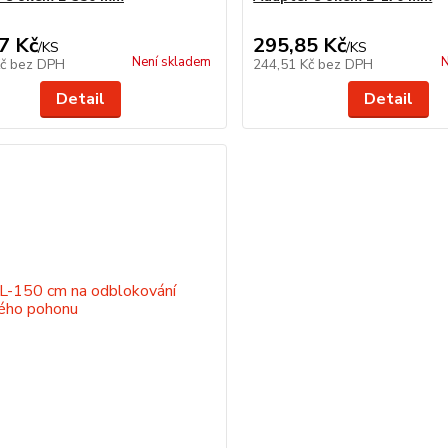
7 Kč
295,85 Kč
/
KS
/
KS
Není skladem
N
Kč
bez DPH
244,51 Kč
bez DPH
Detail
Detail