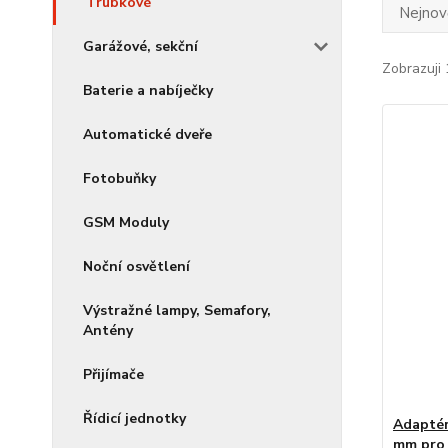
Trubkové
Nejnově
Garážové, sekční
Zobrazuji 
Baterie a nabíječky
Automatické dveře
Fotobuňky
GSM Moduly
Noční osvětlení
Výstražné lampy, Semafory,
Antény
Přijímače
Řídicí jednotky
Adaptér
mm pro