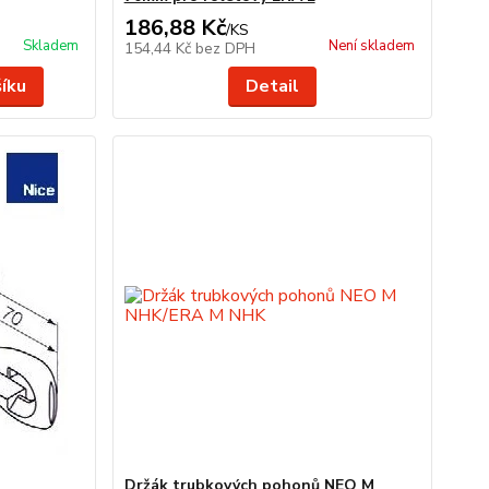
186,88 Kč
/
KS
Skladem
Není skladem
154,44 Kč
bez DPH
šíku
Detail
Držák trubkových pohonů NEO M