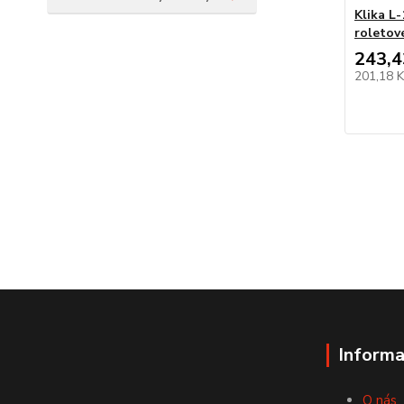
Klika L
roleto
243,4
201,18 
Informa
O nás