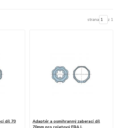
strana
z 1
í díl 70
Adaptér a osmihranný zaberací díl
70mm pro roletový ERA L