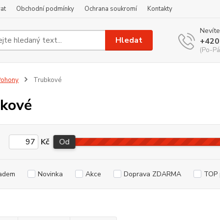
at
Obchodní podmínky
Ochrana soukromí
Kontakty
Nevíte
Hledat
+420
(Po-Pá
Pohony
Trubkové
kové
Kč
Od
adem
Novinka
Akce
Doprava ZDARMA
TOP 