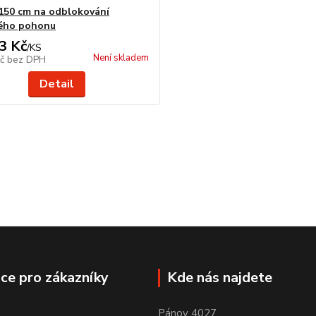
-150 cm na odblokování
vého pohonu
3 Kč
/
KS
Není skladem
Kč
bez DPH
Detail
ce pro zákazníky
Kde nás najdete
Pánov 4027