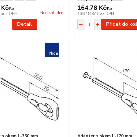
 Kč
164,78 Kč
/
KS
/
KS
Není skladem
č
bez DPH
136,18 Kč
bez DPH
Detail
Přidat do ko
 s okem L-350 mm
Adaptér s okem L-170 mm