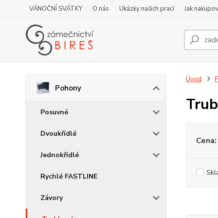
VÁNOČNÍ SVÁTKY
O nás
Ukázky našich prací
Jak nakupov
Úvod
Pohony
Trub
Posuvné
Dvoukřídlé
Cena:
Jednokřídlé
Skl
Rychlé FASTLINE
Závory