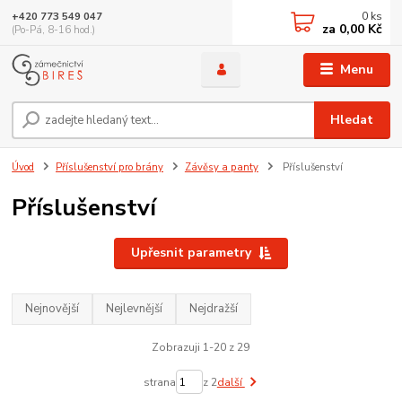
0
ks
+420 773 549 047
za
0,00 Kč
(Po-Pá, 8-16 hod.)
Menu
Hledat
Úvod
Příslušenství pro brány
Závěsy a panty
Příslušenství
Příslušenství
Upřesnit parametry
Nejnovější
Nejlevnější
Nejdražší
Zobrazuji 1-20 z 29
strana
z 2
další