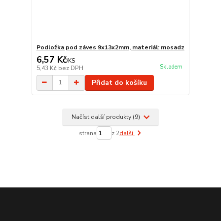
Podložka pod záves 9x13x2mm, materiál: mosadz
6,57 Kč
/
KS
Skladem
5,43 Kč
bez DPH
Přidat do košíku
Načíst další produkty (9)
strana
z 2
další