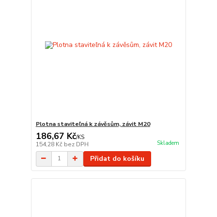
Plotna staviteľná k závěsům, závit M20
186,67 Kč
/
KS
Skladem
154,28 Kč
bez DPH
Přidat do košíku