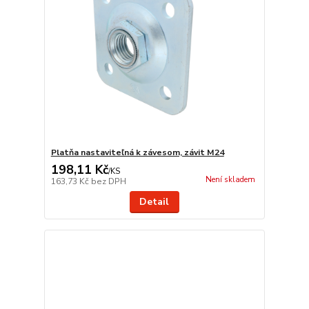
Platňa nastaviteľná k závesom, závit M24
198,11 Kč
/
KS
Není skladem
163,73 Kč
bez DPH
Detail