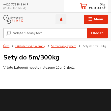
0
ks
+420 773 549 047
za
0,00 Kč
(Po-Pá, 8-16 hod.)
Menu
Hledat
Úvod
Příslušenství pro brány
Samonosný systém
Sety do 5m/300kg
Sety do 5m/300kg
V této kategorii nebylo nalezeno žádné zboží.