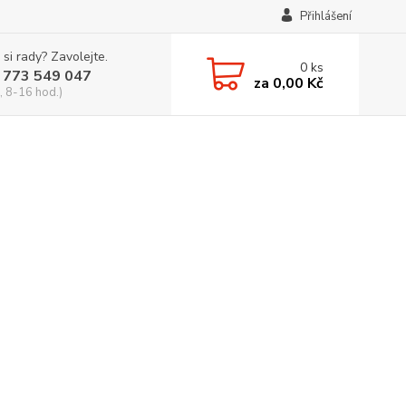
Přihlášení
 si rady? Zavolejte.
0
ks
 773 549 047
za
0,00 Kč
, 8-16 hod.)