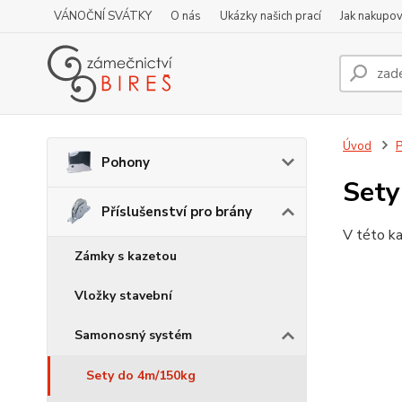
VÁNOČNÍ SVÁTKY
O nás
Ukázky našich prací
Jak nakupov
Úvod
P
Pohony
Sety
Příslušenství pro brány
V této ka
Zámky s kazetou
Vložky stavební
Samonosný systém
Sety do 4m/150kg