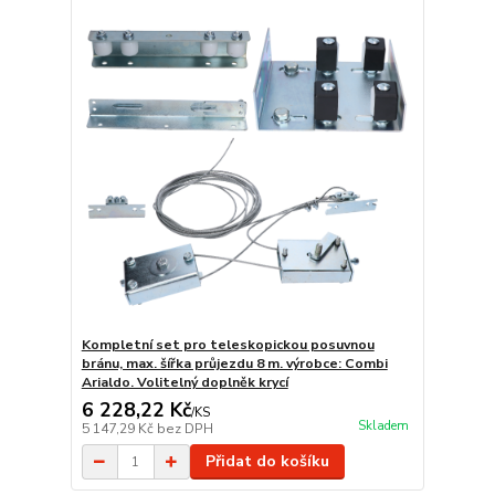
Kompletní set pro teleskopickou posuvnou
bránu, max. šířka průjezdu 8 m. výrobce: Combi
Arialdo. Volitelný doplněk krycí
6 228,22 Kč
/
KS
Skladem
5 147,29 Kč
bez DPH
Přidat do košíku