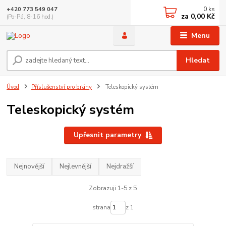
0
ks
+420 773 549 047
za
0,00 Kč
(Po-Pá, 8-16 hod.)
Menu
Hledat
Úvod
Příslušenství pro brány
Teleskopický systém
Teleskopický systém
Upřesnit parametry
Nejnovější
Nejlevnější
Nejdražší
Zobrazuji 1-5 z 5
strana
z 1