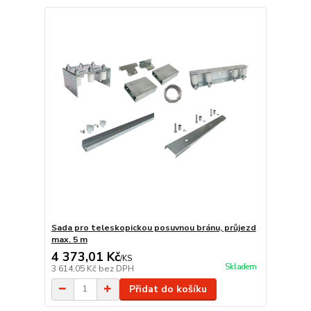
Sada pro teleskopickou posuvnou bránu, průjezd
max. 5 m
4 373,01 Kč
/
KS
Skladem
3 614,05 Kč
bez DPH
Přidat do košíku