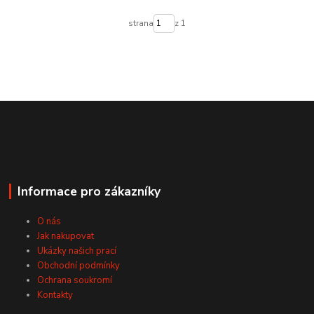
strana
z 1
Informace pro zákazníky
O nás
Jak nakupovat
Ukázky našich prací
Obchodní podmínky
Ochrana soukromí
Kontakty