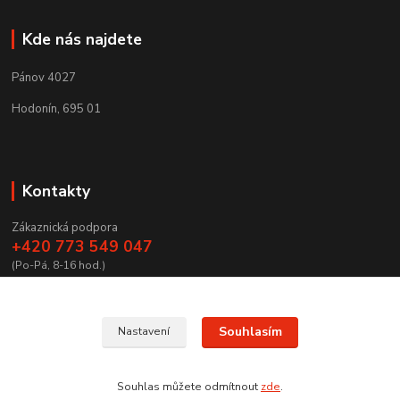
Kde nás najdete
Pánov 4027
Hodonín, 695 01
Kontakty
Zákaznická podpora
+420 773 549 047
(Po-Pá, 8-16 hod.)
zamecnictvibires@seznam.cz
Souhlasím
Nastavení
Souhlas můžete odmítnout
zde
.
Vytvořeno na
Eshop-rychle.cz