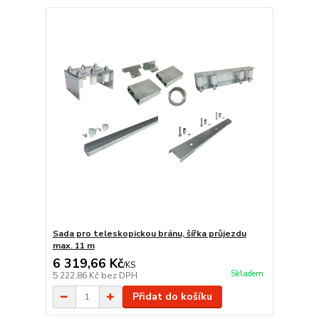
Sada pro teleskopickou bránu, šířka průjezdu
max. 11 m
6 319,66 Kč
/
KS
Skladem
5 222,86 Kč
bez DPH
Přidat do košíku