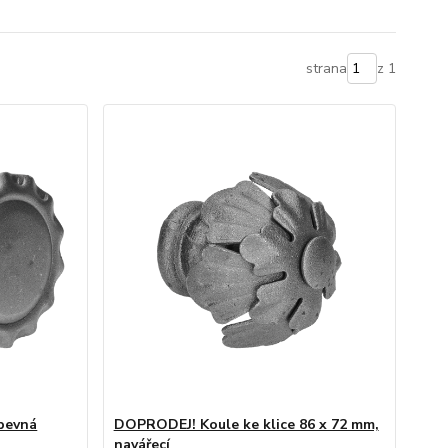
strana
z 1
 pevná
DOPRODEJ! Koule ke klice 86 x 72 mm,
navářecí