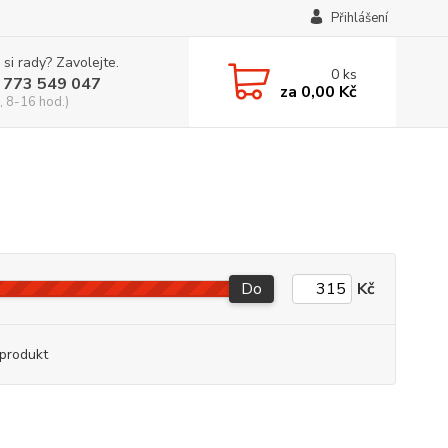
Přihlášení
 si rady? Zavolejte.
0
ks
 773 549 047
za
0,00 Kč
, 8-16 hod.)
Do
Kč
produkt