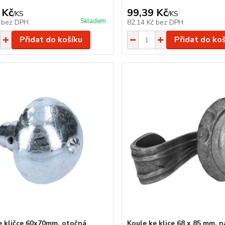
 Kč
99,39 Kč
/
KS
/
KS
Skladem
č
bez DPH
82,14 Kč
bez DPH
Přidat do košíku
Přidat do ko
e kličce 60x70mm, otočná
Koule ke klice 68 x 85 mm, n