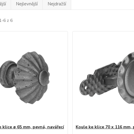
jší
Nejlevnější
Nejdražší
1-6 z 6
e klice ø 65 mm, pevná, navářecí
Koule ke klice 70 x 116 mm,