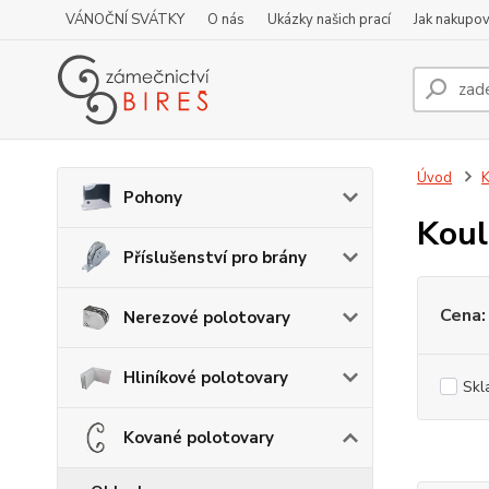
VÁNOČNÍ SVÁTKY
O nás
Ukázky našich prací
Jak nakupov
Úvod
K
Pohony
Koul
Příslušenství pro brány
Cena:
Nerezové polotovary
Hliníkové polotovary
Skl
Kované polotovary