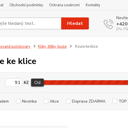
at
Obchodní podmínky
Ochrana soukromí
Kontakty
Nevíte
Hledat
+420
(Po-Pá
ované polotovary
Kliky, štítky, koule
Koule ke klice
e ke klice
Kč
Od
adem
Novinka
Akce
Doprava ZDARMA
TOP 