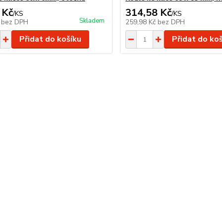
 Kč
314,58 Kč
/
KS
/
KS
Skladem
č
bez DPH
259,98 Kč
bez DPH
Přidat do košíku
Přidat do ko