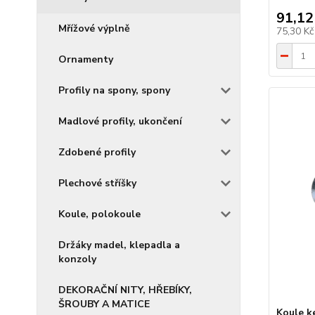
91,12
Mřížové výplně
75,30 K
Ornamenty
Profily na spony, spony
Madlové profily, ukončení
Zdobené profily
Plechové stříšky
Koule, polokoule
Držáky madel, klepadla a
konzoly
DEKORAČNÍ NITY, HŘEBÍKY,
ŠROUBY A MATICE
Koule k