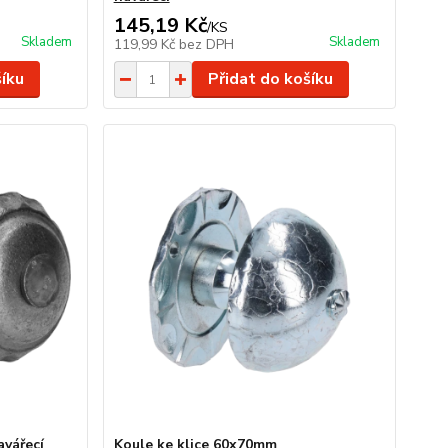
145,19 Kč
/
KS
Skladem
Skladem
119,99 Kč
bez DPH
šíku
Přidat do košíku
avářecí
Koule ke klice 60x70mm