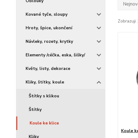
Oblouky
Nejnově
Kované tyče, sloupy
Zobrazuji 
Hroty, špice, ukončení
Návleky, rozety, krytky
Elementy /céčka, eska, šišky/
Květy, listy, dekorace
Kliky, štítky, koule
Štítky s klikou
Štítky
Koule ke klice
Koule k
Kliky