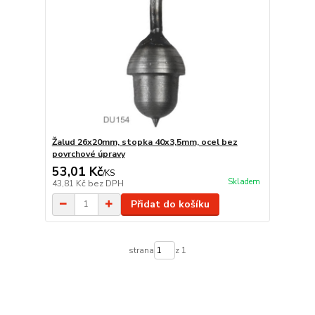
Žalud 26x20mm, stopka 40x3,5mm, ocel bez
povrchové úpravy
53,01 Kč
/
KS
Skladem
43,81 Kč
bez DPH
Přidat do košíku
strana
z 1