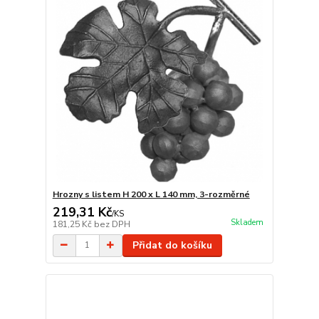
Hrozny s listem H 200 x L 140 mm, 3-rozměrné
219,31 Kč
/
KS
Skladem
181,25 Kč
bez DPH
Přidat do košíku