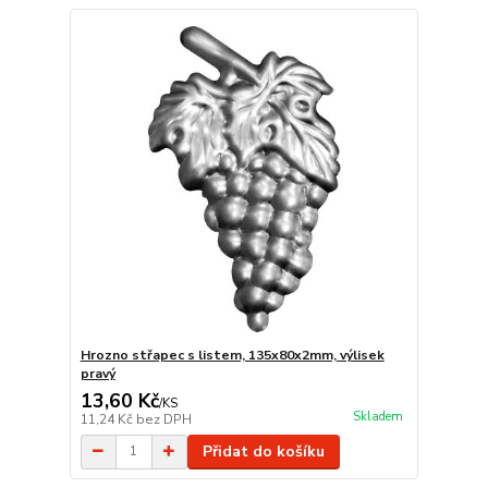
Hrozno střapec s listem, 135x80x2mm, výlisek
pravý
13,60 Kč
/
KS
Skladem
11,24 Kč
bez DPH
Přidat do košíku