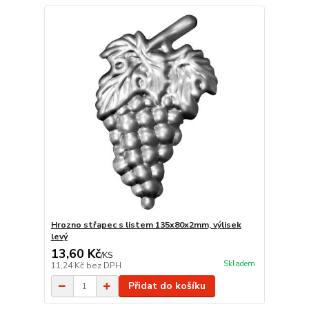
Hrozno střapec s listem 135x80x2mm, výlisek
levý
13,60 Kč
/
KS
Skladem
11,24 Kč
bez DPH
Přidat do košíku