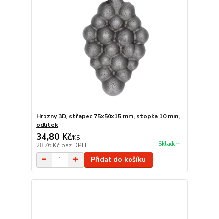
Hrozny 3D, střapec 75x50x15 mm, stopka 10 mm,
odlitek
34,80 Kč
/
KS
Skladem
28,76 Kč
bez DPH
Přidat do košíku