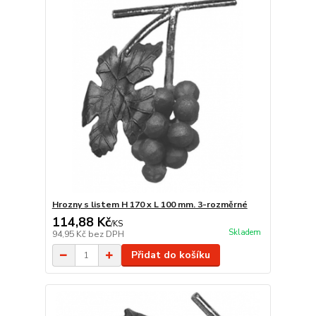
Hrozny s listem H 170 x L 100 mm. 3-rozměrné
114,88 Kč
/
KS
Skladem
94,95 Kč
bez DPH
Přidat do košíku