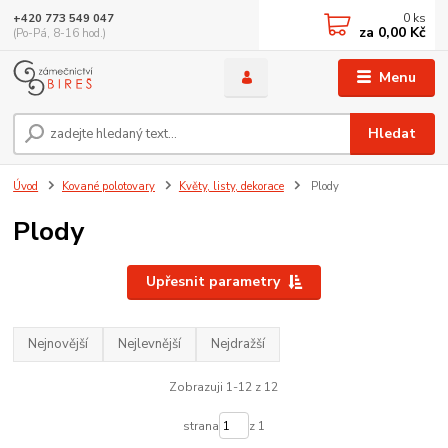
0
ks
+420 773 549 047
za
0,00 Kč
(Po-Pá, 8-16 hod.)
Menu
Hledat
Úvod
Kované polotovary
Květy, listy, dekorace
Plody
Plody
Upřesnit parametry
Nejnovější
Nejlevnější
Nejdražší
Zobrazuji 1-12 z 12
strana
z 1