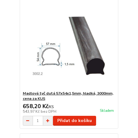
Madlová tyč dutá 57x54x1,5mm, hladká, 3000mm,
cena za KUS
658,20 Kč
/
KS
Skladem
543,97 Kč
bez DPH
Přidat do košíku