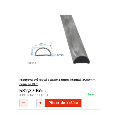
Madlová tyč dutá 62x30x1,5mm, hladká, 3000mm,
cena za KUS
532,37 Kč
/
KS
Skladem
439,97 Kč
bez DPH
Přidat do košíku