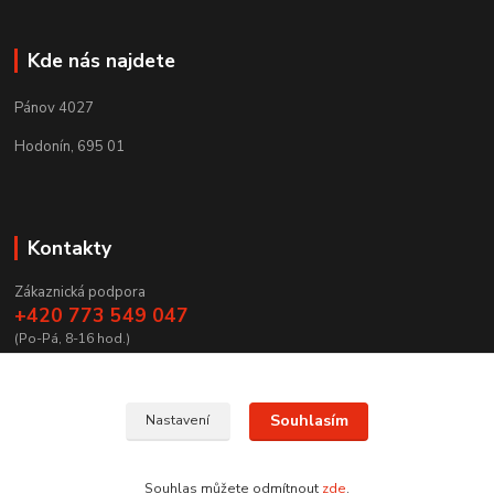
Kde nás najdete
Pánov 4027
Hodonín, 695 01
Kontakty
Zákaznická podpora
+420 773 549 047
(Po-Pá, 8-16 hod.)
zamecnictvibires@seznam.cz
Souhlasím
Nastavení
Souhlas můžete odmítnout
zde
.