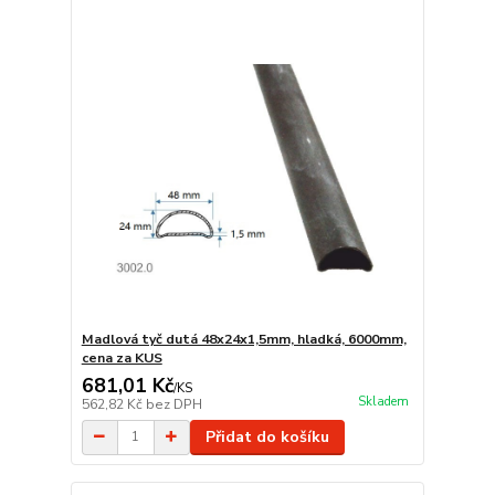
Madlová tyč dutá 48x24x1,5mm, hladká, 6000mm,
cena za KUS
681,01 Kč
/
KS
Skladem
562,82 Kč
bez DPH
Přidat do košíku