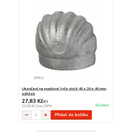
Ukončení na madlové tyče duté 45 x 20 x 40 mm,
odlitek
27,83 Kč
/
KS
Skladem
23,00 Kč
bez DPH
Přidat do košíku