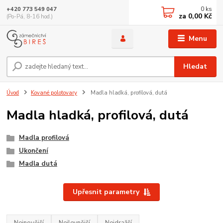
0
ks
+420 773 549 047
za
0,00 Kč
(Po-Pá, 8-16 hod.)
Menu
Hledat
Úvod
Kované polotovary
Madla hladká, profilová, dutá
Madla hladká, profilová, dutá
Madla profilová
Ukončení
Madla dutá
Upřesnit parametry
Nejnovější
Nejlevnější
Nejdražší