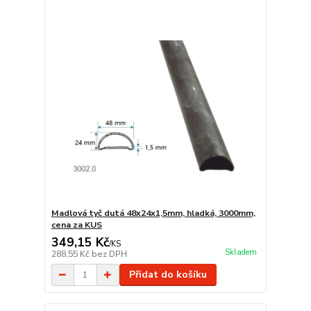
Madlová tyč dutá 48x24x1,5mm, hladká, 3000mm,
cena za KUS
349,15 Kč
/
KS
Skladem
288,55 Kč
bez DPH
Přidat do košíku