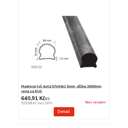
Madlová tyč dutá 57x54x1,5mm, dĺžka 3000mm,
cena za KUS
640,91 Kč
/
KS
Není skladem
529,68 Kč
bez DPH
Detail