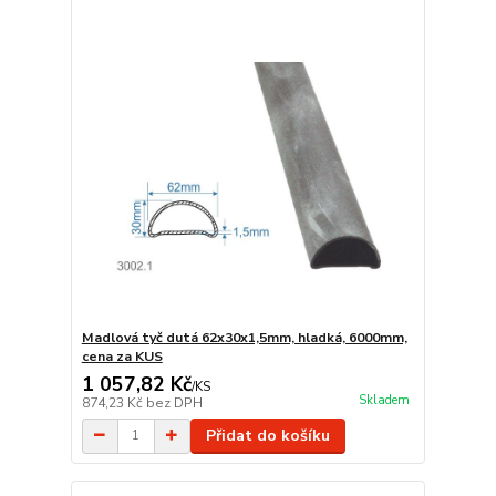
Madlová tyč dutá 62x30x1,5mm, hladká, 6000mm,
cena za KUS
1 057,82 Kč
/
KS
Skladem
874,23 Kč
bez DPH
Přidat do košíku