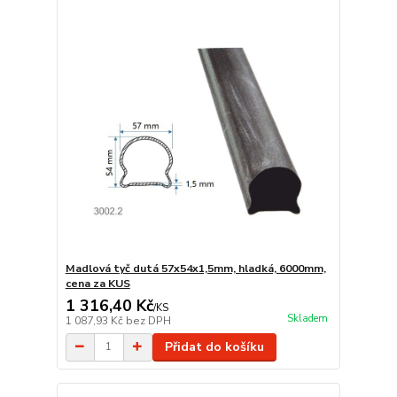
Madlová tyč dutá 57x54x1,5mm, hladká, 6000mm,
cena za KUS
1 316,40 Kč
/
KS
Skladem
1 087,93 Kč
bez DPH
Přidat do košíku