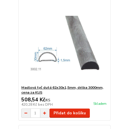
Madlová tyč dutá 62x30x1,5mm, délka 3000mm,
cena za KUS
508,54 Kč
/
KS
Skladem
420,28 Kč
bez DPH
Přidat do košíku