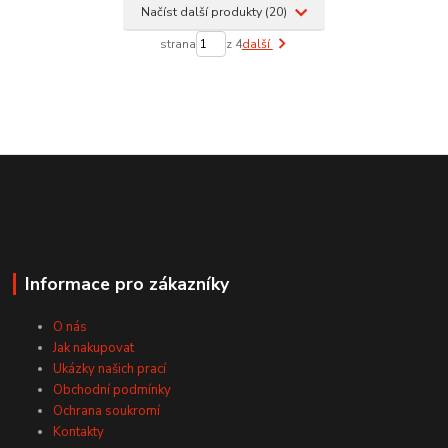
Načíst další produkty (20)
strana
z 4
další
Informace pro zákazníky
O nás
Jak nakupovat
Ukázky našich prací
Obchodní podmínky
Ochrana soukromí
Kontakty