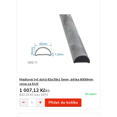
Madlová tyč dutá 62x30x1,5mm, délka 6000mm,
cena za KUS
1 007,12 Kč
/
KS
Skladem
832,33 Kč
bez DPH
Přidat do košíku