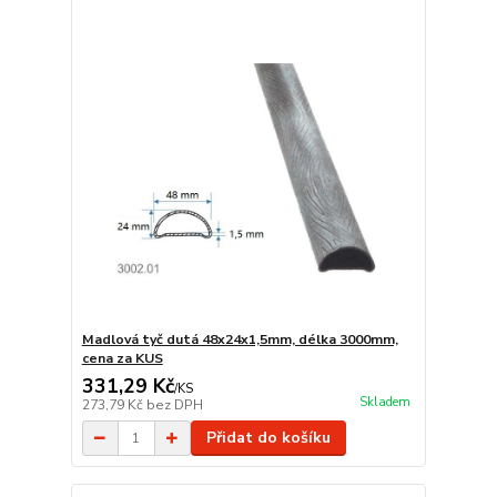
Madlová tyč dutá 48x24x1,5mm, délka 3000mm,
cena za KUS
331,29 Kč
/
KS
Skladem
273,79 Kč
bez DPH
Přidat do košíku