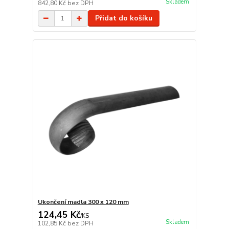
Skladem
842,80 Kč
bez DPH
Přidat do košíku
Ukončení madla 300 x 120 mm
124,45 Kč
/
KS
Skladem
102,85 Kč
bez DPH