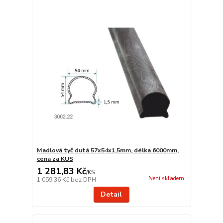
Madlová tyč dutá 57x54x1,5mm, délka 6000mm,
cena za KUS
1 281,83 Kč
/
KS
Není skladem
1 059,36 Kč
bez DPH
Detail