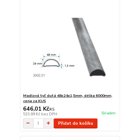
Madlová tyč dutá 48x24x1,5mm, délka 6000mm,
cena za KUS
646,01 Kč
/
KS
Skladem
533,89 Kč
bez DPH
Přidat do košíku