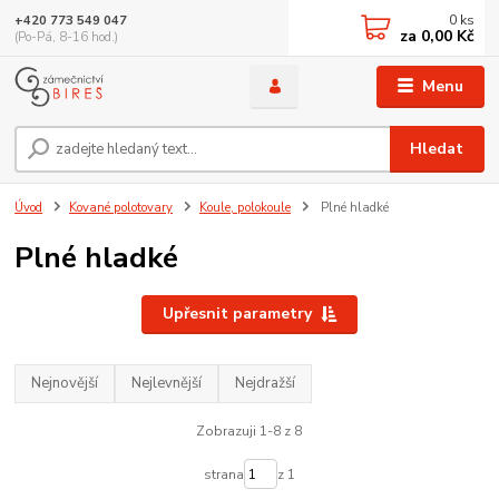
0
ks
+420 773 549 047
za
0,00 Kč
(Po-Pá, 8-16 hod.)
Menu
Hledat
Úvod
Kované polotovary
Koule, polokoule
Plné hladké
Plné hladké
Upřesnit parametry
Nejnovější
Nejlevnější
Nejdražší
Zobrazuji 1-8 z 8
strana
z 1