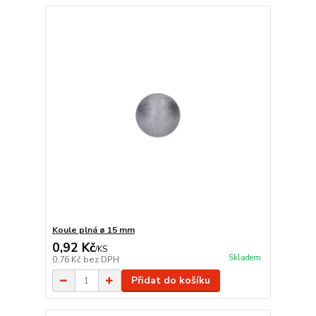
Koule plná ø 15 mm
0,92 Kč
/
KS
Skladem
0,76 Kč
bez DPH
Přidat do košíku