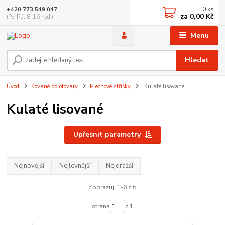
0
ks
+420 773 549 047
za
0,00 Kč
(Po-Pá, 8-16 hod.)
Menu
Hledat
Úvod
Kované polotovary
Plechové stříšky
Kulaté lisované
Kulaté lisované
Upřesnit parametry
Nejnovější
Nejlevnější
Nejdražší
Zobrazuji 1-6 z 6
strana
z 1