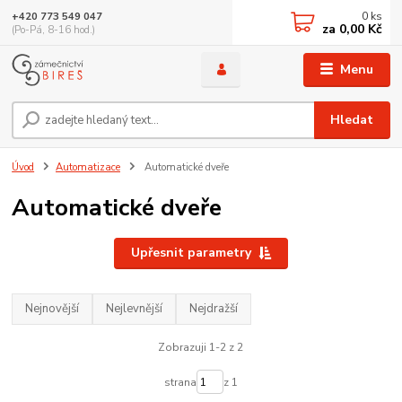
0
ks
+420 773 549 047
za
0,00 Kč
(Po-Pá, 8-16 hod.)
Menu
Hledat
Úvod
Automatizace
Automatické dveře
Automatické dveře
Upřesnit parametry
Nejnovější
Nejlevnější
Nejdražší
Zobrazuji 1-2 z 2
strana
z 1