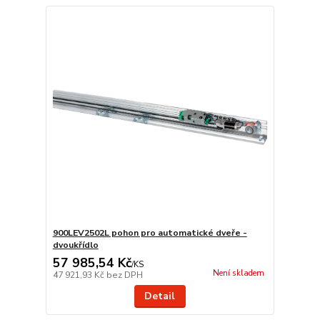
900LEV2502L pohon pro automatické dveře -
dvoukřídlo
57 985,54 Kč
/
KS
Není skladem
47 921,93 Kč
bez DPH
Detail