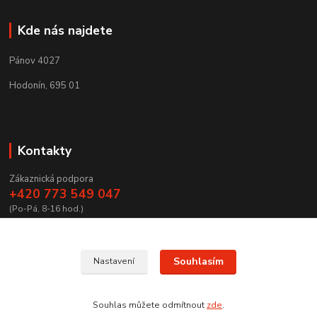
Kde nás najdete
Pánov 4027
Hodonín, 695 01
Kontakty
Zákaznická podpora
+420 773 549 047
(Po-Pá, 8-16 hod.)
zamecnictvibires@seznam.cz
Souhlasím
Nastavení
Souhlas můžete odmítnout
zde
.
Vytvořeno na
Eshop-rychle.cz