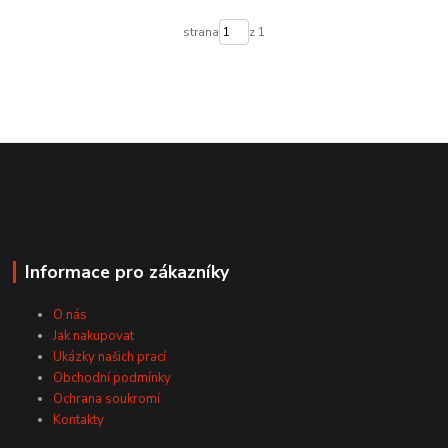
strana
z 1
Informace pro zákazníky
O nás
Jak nakupovat
Ukázky našich prací
Obchodní podmínky
Ochrana soukromí
Kontakty