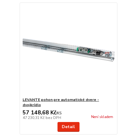
LEVANTE pohon pre automatické dvere -
dvojkrídlo
57 148,68 Kč
/
KS
Není skladem
47 230,31 Kč
bez DPH
Detail