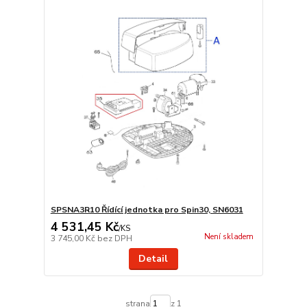
SPSNA3R10 Řídící jednotka pro Spin30, SN6031
4 531,45 Kč
/
KS
Není skladem
3 745,00 Kč
bez DPH
Detail
strana
z 1