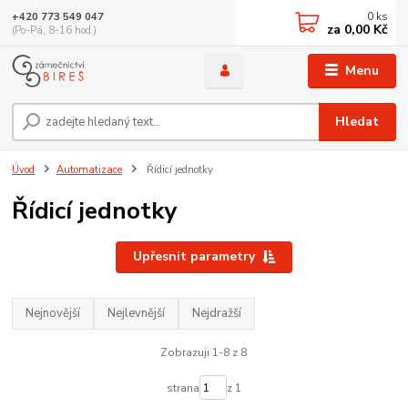
0
ks
+420 773 549 047
za
0,00 Kč
(Po-Pá, 8-16 hod.)
Menu
Hledat
Úvod
Automatizace
Řídicí jednotky
Řídicí jednotky
Upřesnit parametry
Nejnovější
Nejlevnější
Nejdražší
Zobrazuji 1-8 z 8
strana
z 1