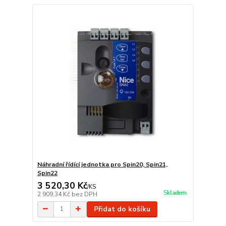
Náhradní řídící jednotka pro Spin20, Spin21,
Spin22
3 520,30 Kč
/
KS
Skladem
2 909,34 Kč
bez DPH
Přidat do košíku