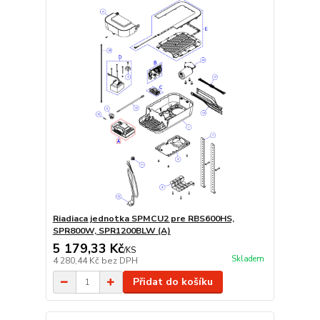
Riadiaca jednotka SPMCU2 pre RBS600HS,
SPR800W, SPR1200BLW (A)
5 179,33 Kč
/
KS
Skladem
4 280,44 Kč
bez DPH
Přidat do košíku