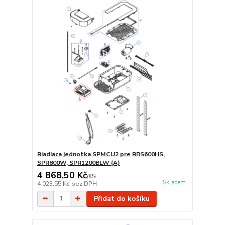
Riadiaca jednotka SPMCU2 pre RBS600HS,
SPR800W, SPR1200BLW (A)
4 868,50 Kč
/
KS
Skladem
4 023,55 Kč
bez DPH
Přidat do košíku