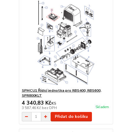
SPMCU1 Řídicí jednotka pro RBS400, RBS600,
SPR800KLT
4 340,83 Kč
/
KS
Skladem
3 587,46 Kč
bez DPH
Přidat do košíku