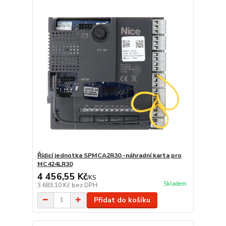
Řídicí jednotka SPMCA2R30 -náhradní karta pro
MC424LR30
4 456,55 Kč
/
KS
Skladem
3 683,10 Kč
bez DPH
Přidat do košíku