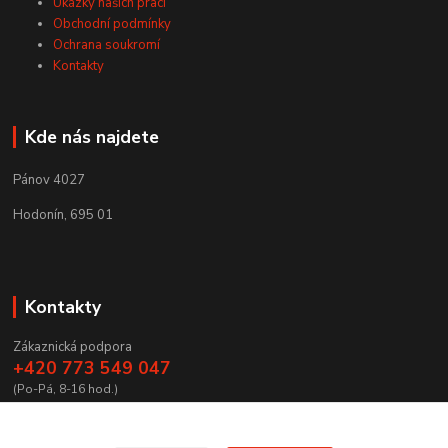
Ukázky našich prací
Obchodní podmínky
Ochrana soukromí
Kontakty
Kde nás najdete
Pánov 4027
Hodonín, 695 01
Kontakty
Zákaznická podpora
+420 773 549 047
(Po-Pá, 8-16 hod.)
zamecnictvibires@seznam.cz