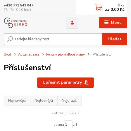
0
ks
+420 773 549 047
za
0,00 Kč
(Po-Pá, 8-16 hod.)
Menu
Hledat
Úvod
Automatizace
Pohony pro křídlové brány
Příslušenství
Příslušenství
Upřesnit parametry
Nejnovější
Nejlevnější
Nejdražší
Zobrazuji 1-2 z 2
strana
z 1