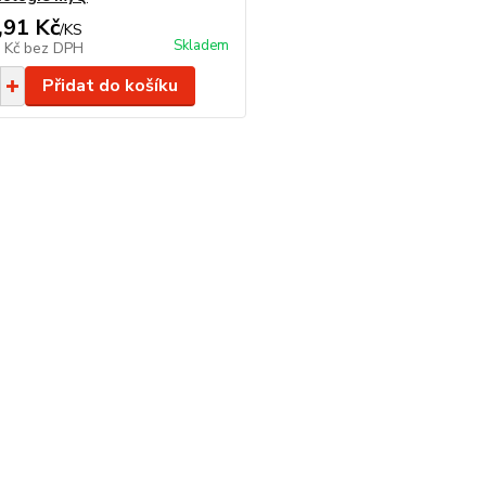
,91 Kč
/
KS
Skladem
0 Kč
bez DPH
Přidat do košíku