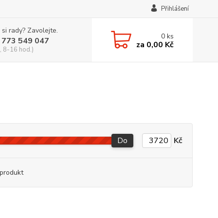
Přihlášení
 si rady? Zavolejte.
0
ks
 773 549 047
za
0,00 Kč
, 8-16 hod.)
Do
Kč
produkt