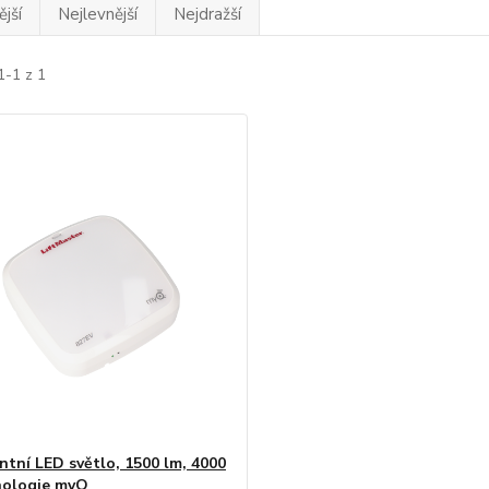
jší
Nejlevnější
Nejdražší
1-1 z 1
entní LED světlo, 1500 lm, 4000
nologie myQ