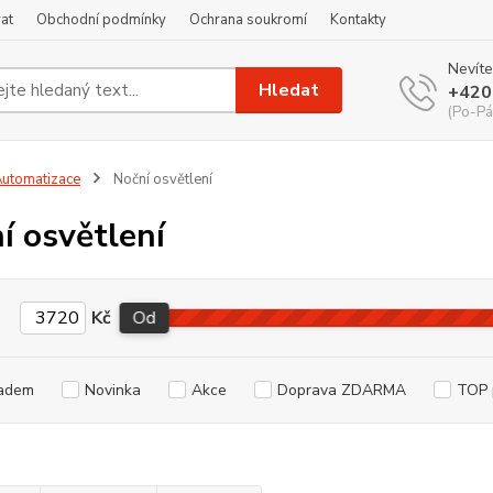
at
Obchodní podmínky
Ochrana soukromí
Kontakty
Nevíte
Hledat
+420
(Po-Pá
utomatizace
Noční osvětlení
í osvětlení
Kč
Od
adem
Novinka
Akce
Doprava ZDARMA
TOP 