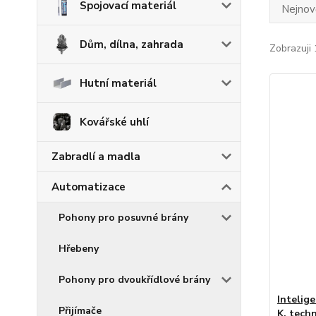
Spojovací materiál
Nejnově
Dům, dílna, zahrada
Zobrazuji 
Hutní materiál
Kovářské uhlí
Zabradlí a madla
Automatizace
Pohony pro posuvné brány
Hřebeny
Pohony pro dvoukřídlové brány
Intelig
Přijímače
K, tech