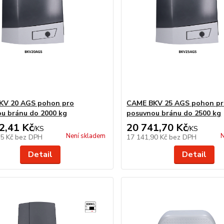
KV 20 AGS pohon pro
CAME BKV 25 AGS pohon p
u bránu do 2000 kg
posuvnou bránu do 2500 kg
2,41 Kč
20 741,70 Kč
/
KS
/
KS
Není skladem
N
65 Kč
bez DPH
17 141,90 Kč
bez DPH
Detail
Detail