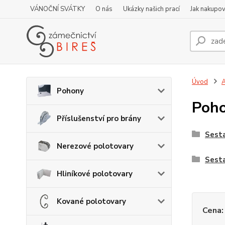
VÁNOČNÍ SVÁTKY
O nás
Ukázky našich prací
Jak nakupov
Úvod
A
Pohony
Poho
Příslušenství pro brány
Sesta
Nerezové polotovary
Sest
Hliníkové polotovary
Kované polotovary
Cena: