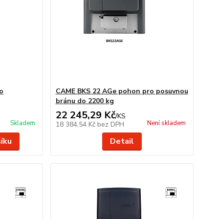
o
CAME BKS 22 AGe pohon pro posuvnou
bránu do 2200 kg
22 245,29 Kč
/
KS
Skladem
Není skladem
18 384,54 Kč
bez DPH
šíku
Detail