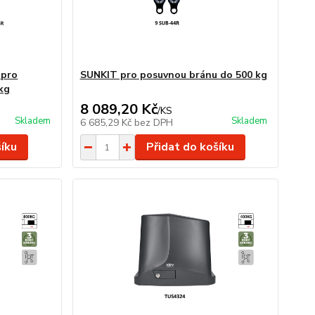
 pro
SUNKIT pro posuvnou bránu do 500 kg
kg
8 089,20 Kč
/
KS
Skladem
Skladem
6 685,29 Kč
bez DPH
šíku
Přidat do košíku