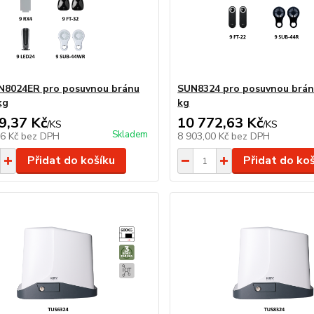
N8024ER pro posuvnou bránu
SUN8324 pro posuvnou brán
kg
kg
9,37 Kč
10 772,63 Kč
/
KS
/
KS
Skladem
76 Kč
bez DPH
8 903,00 Kč
bez DPH
Přidat do košíku
Přidat do ko