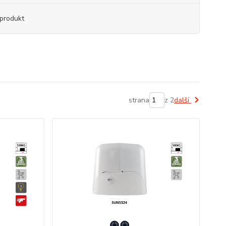
produkt
strana
z 2
další