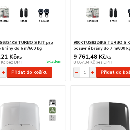
S6324KS TURBO S KIT pro
900KTUS8324KS TURBO S K
 brány do 6 m/600 kg
posuvné brány do 7 m/800 k
,21 Kč
9 761,48 Kč
/
KS
/
KS
Skladem
5 Kč
bez DPH
8 067,34 Kč
bez DPH
Přidat do košíku
Přidat do ko