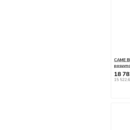
CAME B
posuvno
18 78
15 522,