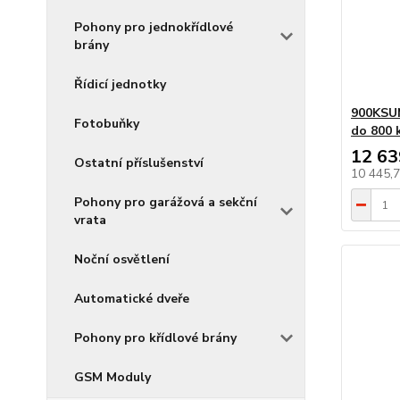
Pohony pro jednokřídlové
brány
Řídicí jednotky
900KSU
Fotobuňky
do 800 
12 63
Ostatní příslušenství
10 445,
Pohony pro garážová a sekční
vrata
Noční osvětlení
Automatické dveře
Pohony pro křídlové brány
GSM Moduly