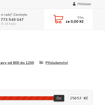
Přihlášení
 si rady? Zavolejte.
0
ks
 773 549 047
za
0,00 Kč
, 8-16 hod.)
avy od 800 do 1200
Příslušenství
Do
Kč