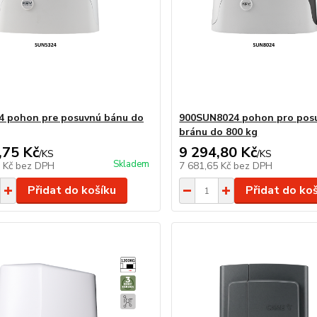
 pohon pre posuvnú bánu do
900SUN8024 pohon pro pos
bránu do 800 kg
,75 Kč
9 294,80 Kč
/
KS
/
KS
Skladem
2 Kč
bez DPH
7 681,65 Kč
bez DPH
Přidat do košíku
Přidat do ko