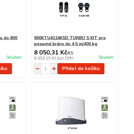
u do 800
900KTU4324KSD TURBO S KIT pro
posuvné brány do 4,5 m/400 kg
8 050,31 Kč
/
KS
Skladem
Skladem
6 653,15 Kč
bez DPH
šíku
Přidat do košíku