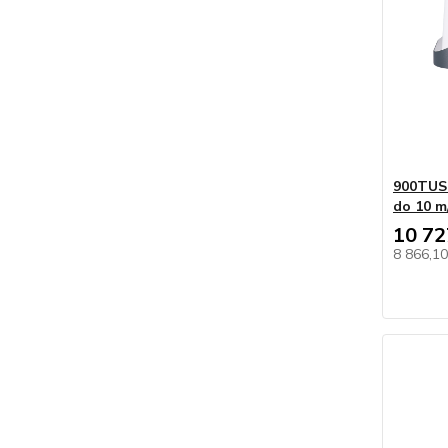
900TUS1
do 10 m
10 72
8 866,1