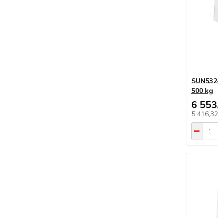
SUN5324
500 kg
6 553
5 416,3