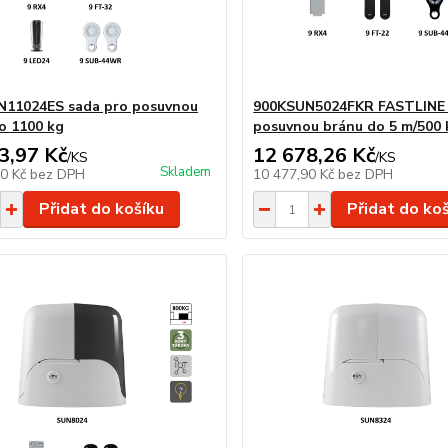
N11024ES sada pro posuvnou
900KSUN5024FKR FASTLINE
o 1100 kg
posuvnou bránu do 5 m/500 
3,97 Kč
12 678,26 Kč
/
KS
/
KS
Skladem
40 Kč
bez DPH
10 477,90 Kč
bez DPH
Přidat do košíku
Přidat do ko