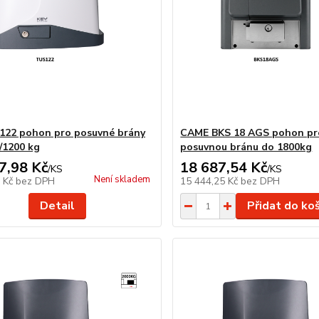
22 pohon pro posuvné brány
CAME BKS 18 AGS pohon pr
/1200 kg
posuvnou bránu do 1800kg
7,98 Kč
18 687,54 Kč
/
KS
/
KS
Není skladem
0 Kč
bez DPH
15 444,25 Kč
bez DPH
Detail
Přidat do ko