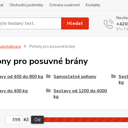
at
Obchodní podmínky
Ochrana soukromí
Kontakty
Nevíte
Hledat
+420
(Po-Pá
utomatizace
Pohony pro posuvné brány
ny pro posuvné brány
vy od 400 do 800 kg
Samostatné pohony
Sest
kg
avy do 400 kg
Sestavy od 1200 do 4000
kg
Kč
Od