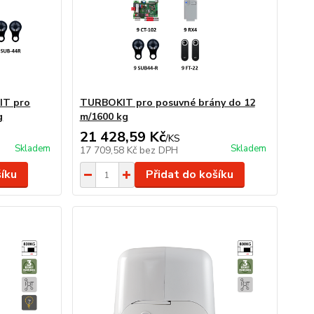
IT pro
TURBOKIT pro posuvné brány do 12
g
m/1600 kg
21 428,59 Kč
/
KS
Skladem
Skladem
17 709,58 Kč
bez DPH
šíku
Přidat do košíku