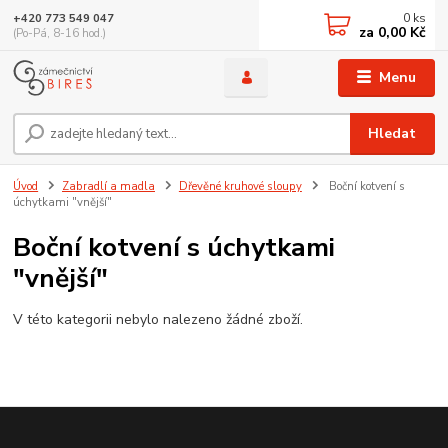
0
ks
+420 773 549 047
za
0,00 Kč
(Po-Pá, 8-16 hod.)
Menu
Hledat
Úvod
Zabradlí a madla
Dřevěné kruhové sloupy
Boční kotvení s
úchytkami "vnější"
Boční kotvení s úchytkami
"vnější"
V této kategorii nebylo nalezeno žádné zboží.