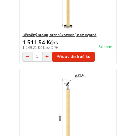
Dřevěný sloup, vrchní kotvení, bez výplně
1 511,54 Kč
/
KS
Skladem
1 249,21 Kč
bez DPH
Přidat do košíku