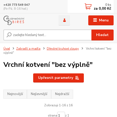
0
ks
+420 773 549 047
za
0,00 Kč
(Po-Pá, 8-16 hod.)
Menu
Hledat
Úvod
Zabradlí a madla
Dřevěné kruhové sloupy
Vrchní kotvení "bez
výplně"
Vrchní kotvení "bez výplně"
Upřesnit parametry
Nejnovější
Nejlevnější
Nejdražší
Zobrazuji 1-16 z 16
strana
z 1