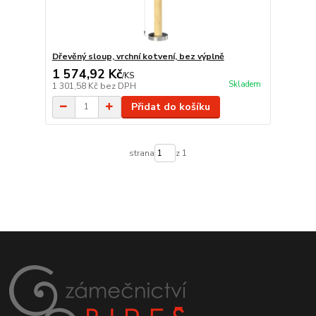
Dřevěný sloup, vrchní kotvení, bez výplně
1 574,92 Kč
/
KS
Skladem
1 301,58 Kč
bez DPH
Přidat do košíku
strana
z 1