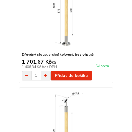
Dřevěný sloup, vrchní kotvení, bez výplně
1 701,67 Kč
/
KS
Skladem
1 406,34 Kč
bez DPH
Přidat do košíku