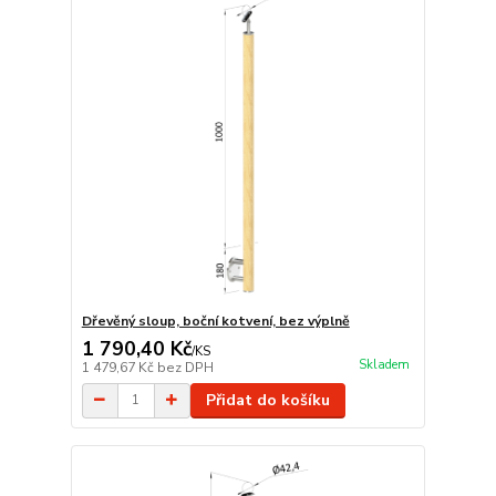
Dřevěný sloup, boční kotvení, bez výplně
1 790,40 Kč
/
KS
Skladem
1 479,67 Kč
bez DPH
Přidat do košíku