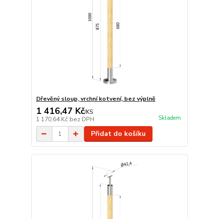
Dřevěný sloup, vrchní kotvení, bez výplně
1 416,47 Kč
/
KS
Skladem
1 170,64 Kč
bez DPH
Přidat do košíku