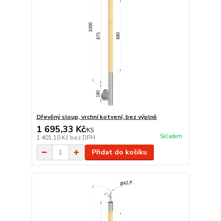
Dřevěný sloup, vrchní kotvení, bez výplně
1 695,33 Kč
/
KS
Skladem
1 401,10 Kč
bez DPH
Přidat do košíku