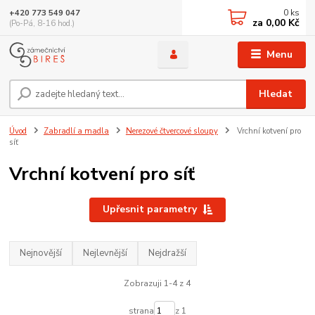
0
ks
+420 773 549 047
za
0,00 Kč
(Po-Pá, 8-16 hod.)
Menu
Hledat
Úvod
Zabradlí a madla
Nerezové čtvercové sloupy
Vrchní kotvení pro
síť
Vrchní kotvení pro síť
Upřesnit parametry
Nejnovější
Nejlevnější
Nejdražší
Zobrazuji 1-4 z 4
strana
z 1