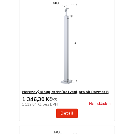
Nerezový sloup, vrchní kotvení, pro síť Rozmer B
1 346,30 Kč
/
KS
Není skladem
1 112,64 Kč
bez DPH
Detail