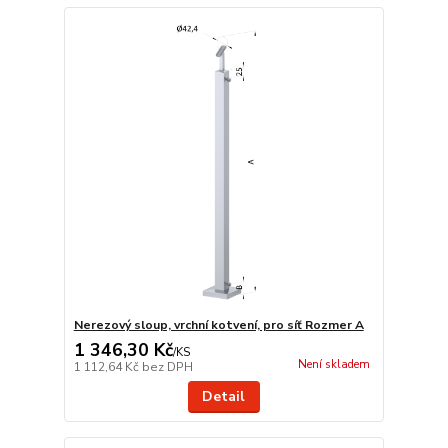
Nerezový sloup, vrchní kotvení, pro síť Rozmer A
1 346,30 Kč
/
KS
Není skladem
1 112,64 Kč
bez DPH
Detail