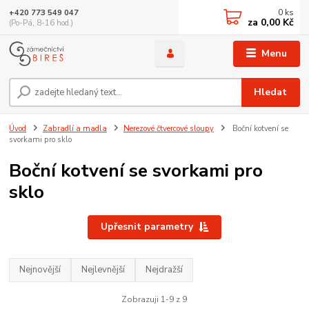
0
ks
+420 773 549 047
za
0,00 Kč
(Po-Pá, 8-16 hod.)
Menu
Hledat
Úvod
Zabradlí a madla
Nerezové čtvercové sloupy
Boční kotvení se
svorkami pro sklo
Boční kotvení se svorkami pro
sklo
Upřesnit parametry
Nejnovější
Nejlevnější
Nejdražší
Zobrazuji 1-9 z 9