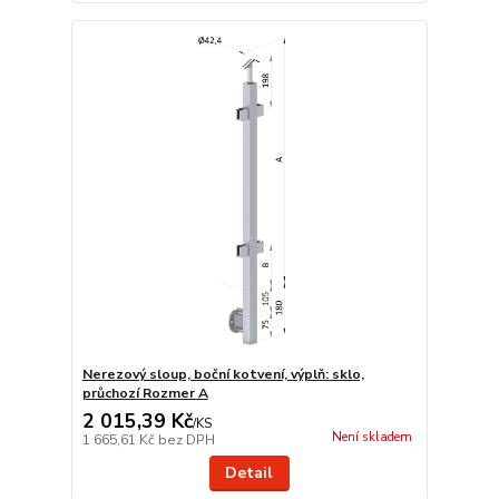
Nerezový sloup, boční kotvení, výplň: sklo,
průchozí Rozmer A
2 015,39 Kč
/
KS
Není skladem
1 665,61 Kč
bez DPH
Detail