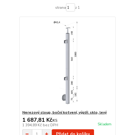
strana
z 1
Nerezový sloup, boční kotvení, výplň: sklo, levý
1 687,81 Kč
/
KS
Skladem
1 394,89 Kč
bez DPH
Přidat do košíku