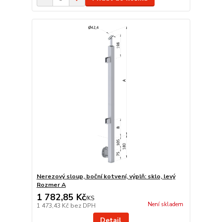
Nerezový sloup, boční kotvení, výplň: sklo, levý
Rozmer A
1 782,85 Kč
/
KS
Není skladem
1 473,43 Kč
bez DPH
Detail