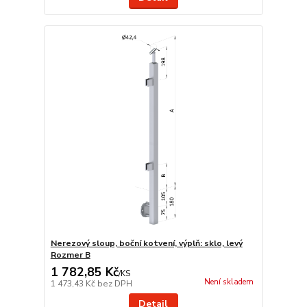
Nerezový sloup, boční kotvení, výplň: sklo, levý
Rozmer B
1 782,85 Kč
/
KS
Není skladem
1 473,43 Kč
bez DPH
Detail