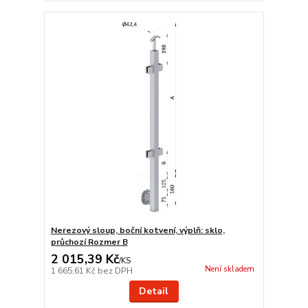
Nerezový sloup, boční kotvení, výplň: sklo,
průchozí Rozmer B
2 015,39 Kč
/
KS
Není skladem
1 665,61 Kč
bez DPH
Detail