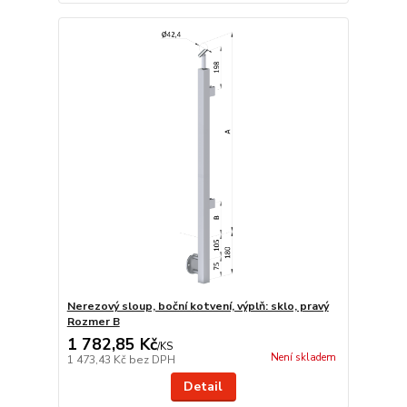
Nerezový sloup, boční kotvení, výplň: sklo, pravý
Rozmer B
1 782,85 Kč
/
KS
Není skladem
1 473,43 Kč
bez DPH
Detail