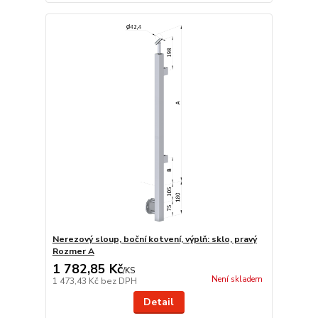
Nerezový sloup, boční kotvení, výplň: sklo, pravý
Rozmer A
1 782,85 Kč
/
KS
Není skladem
1 473,43 Kč
bez DPH
Detail