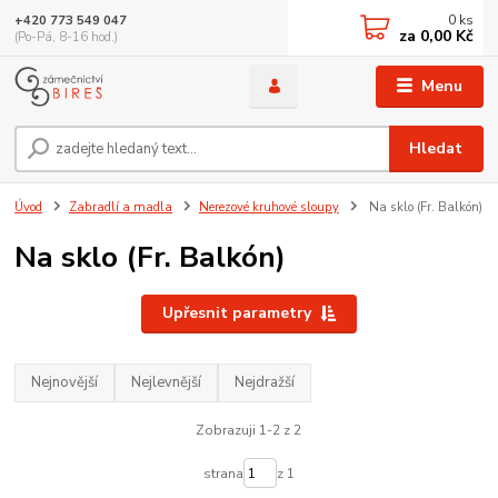
0
ks
+420 773 549 047
za
0,00 Kč
(Po-Pá, 8-16 hod.)
Menu
Hledat
Úvod
Zabradlí a madla
Nerezové kruhové sloupy
Na sklo (Fr. Balkón)
Na sklo (Fr. Balkón)
Upřesnit parametry
Nejnovější
Nejlevnější
Nejdražší
Zobrazuji 1-2 z 2
strana
z 1