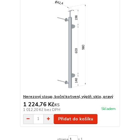
Nerezový sloup, boční kotvení, výplň: sklo, pravý
1 224,76 Kč
/
KS
Skladem
1 012,20 Kč
bez DPH
Přidat do košíku
strana
z 1