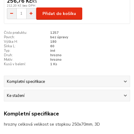
256,76 Kč
/
KS
212,20 Kč
bez DPH
Přidat do košíku
Číslo produktu:
1257
Povrch:
bez úpravy
Výška H:
180
Šírka L:
60
Typ:
iné
Druh:
hrozno
Motív:
hrozno
Kusů v balení:
1 Ks
Kompletní specifikace
Ke stažení
Kompletní specifikace
hrozny celková velikost se stopkou 250x70mm, 3D