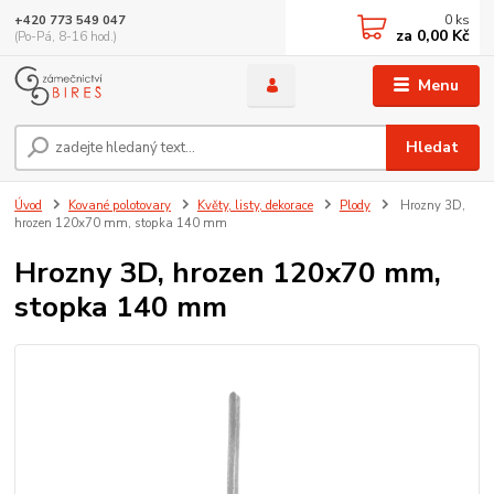
0
ks
+420 773 549 047
za
0,00 Kč
(Po-Pá, 8-16 hod.)
Menu
Hledat
Úvod
Kované polotovary
Květy, listy, dekorace
Plody
Hrozny 3D,
hrozen 120x70 mm, stopka 140 mm
Hrozny 3D, hrozen 120x70 mm,
stopka 140 mm