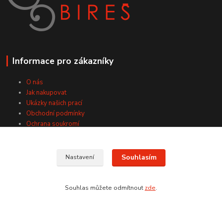
Informace pro zákazníky
O nás
Jak nakupovat
Ukázky našich prací
Obchodní podmínky
Ochrana soukromí
Kontakty
Souhlasím
Nastavení
Kde nás najdete
Souhlas můžete odmítnout
zde
.
Pánov 4027
Hodonín, 695 01