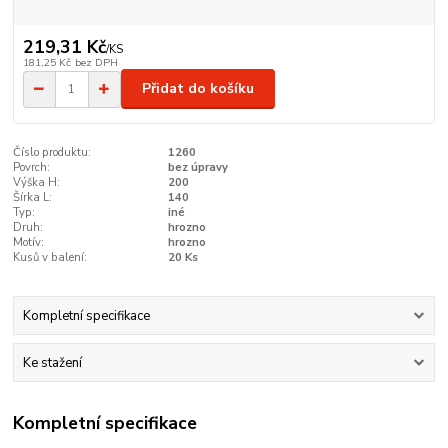
219,31 Kč
/
KS
181,25 Kč
bez DPH
Přidat do košíku
Číslo produktu:
1260
Povrch:
bez úpravy
Výška H:
200
Šírka L:
140
Typ:
iné
Druh:
hrozno
Motív:
hrozno
Kusů v balení:
20 Ks
Kompletní specifikace
Ke stažení
Kompletní specifikace