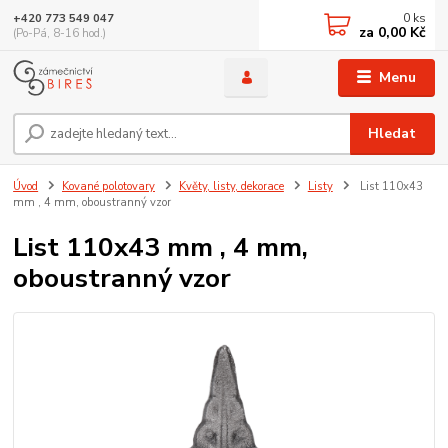
0
ks
+420 773 549 047
za
0,00 Kč
(Po-Pá, 8-16 hod.)
Menu
Hledat
Úvod
Kované polotovary
Květy, listy, dekorace
Listy
List 110x43
mm , 4 mm, oboustranný vzor
List 110x43 mm , 4 mm,
oboustranný vzor