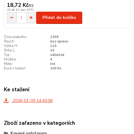
18,72 Kč
/
KS
15,48 Kč
bez DPH
Přidat do košíku
Číslo produktu:
1309
Povrch:
bez úpravy
Výška H:
110
Šírka L:
43
Typ:
odliatok
Hrúbka:
4
Motív:
iné
Kusů v balení:
100 Ks
Ke stažení
2026-01-05 14:40:06
Zboží zařazeno v kategoriích
Kované polotovary