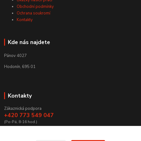
Ukázky našich prací
Obchodní podmínky
Ochrana soukromí
Kontakty
Kde nás najdete
Pánov 4027
Hodonín, 695 01
Kontakty
Zákaznická podpora
+420 773 549 047
(Po-Pá, 8-16 hod.)
zamecnictvibires@seznam.cz