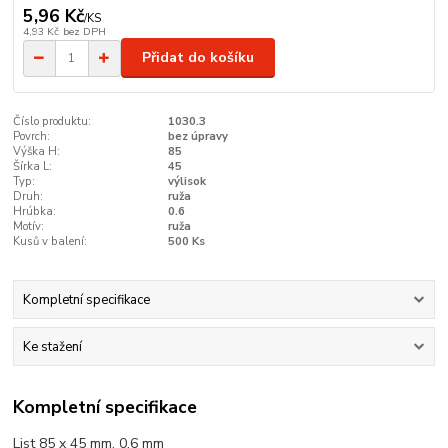
5,96 Kč
/
KS
4,93 Kč
bez DPH
Přidat do košíku
Číslo produktu:
1030.3
Povrch:
bez úpravy
Výška H:
85
Šírka L:
45
Typ:
výlisok
Druh:
ruža
Hrúbka:
0.6
Motív:
ruža
Kusů v balení:
500 Ks
Kompletní specifikace
Ke stažení
Kompletní specifikace
List 85 x 45 mm, 0,6 mm