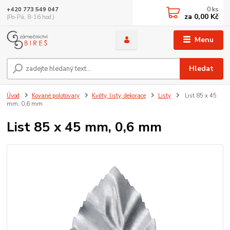
0
ks
+420 773 549 047
za
0,00 Kč
(Po-Pá, 8-16 hod.)
Menu
Hledat
Úvod
Kované polotovary
Květy, listy, dekorace
Listy
List 85 x 45
mm, 0,6 mm
List 85 x 45 mm, 0,6 mm