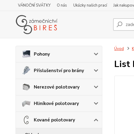
VÁNOČNÍ SVÁTKY
O nás
Ukázky našich prací
Jak nakupov
Úvod
K
Pohony
List
Příslušenství pro brány
Nerezové polotovary
Hliníkové polotovary
Kované polotovary