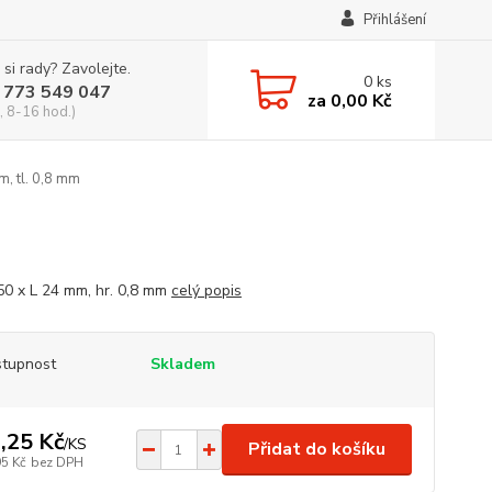
Přihlášení
 si rady? Zavolejte.
0
ks
 773 549 047
za
0,00 Kč
, 8-16 hod.)
m, tl. 0,8 mm
 50 x L 24 mm, hr. 0,8 mm
celý popis
tupnost
Skladem
,25 Kč
/
KS
Přidat do košíku
95 Kč
bez DPH