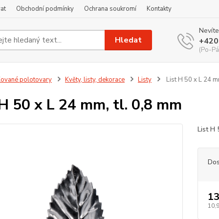
at
Obchodní podmínky
Ochrana soukromí
Kontakty
Nevíte
Hledat
+420
(Po-Pá
ované polotovary
Květy, listy, dekorace
Listy
List H 50 x L 24 m
 H 50 x L 24 mm, tl. 0,8 mm
List H
Dos
13
10,