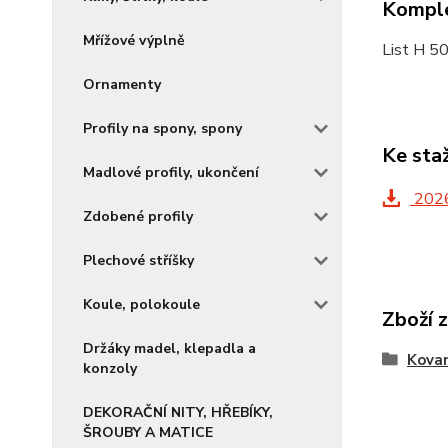
Komple
Mřížové výplně
List H 50
Ornamenty
Profily na spony, spony
Ke sta
Madlové profily, ukončení
2026
Zdobené profily
Plechové stříšky
Koule, polokoule
Zboží 
Držáky madel, klepadla a
Kovan
konzoly
DEKORAČNÍ NITY, HŘEBÍKY,
ŠROUBY A MATICE