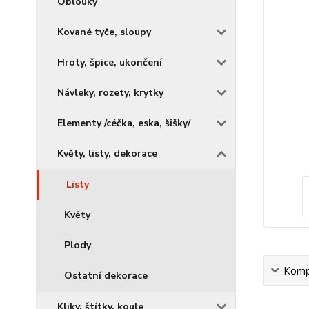
Oblouky
Kované tyče, sloupy
Hroty, špice, ukončení
Návleky, rozety, krytky
Elementy /céčka, eska, šišky/
Květy, listy, dekorace
Listy
Květy
Plody
Kompl
Ostatní dekorace
Kliky, štítky, koule