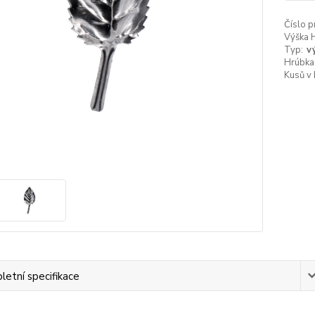
Číslo p
Výška 
Typ:
v
Hrúbka
Kusů v 
etní specifikace