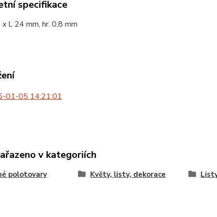
tní specifikace
 x L 24 mm, hr. 0,8 mm
žení
-01-05 14:21:01
zařazeno v kategoriích
é polotovary
Květy, listy, dekorace
List