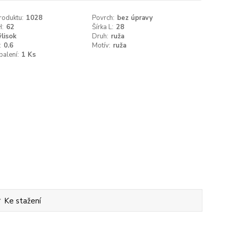
roduktu:
1028
Povrch:
bez úpravy
H:
62
Šírka L:
28
ýlisok
Druh:
ruža
:
0.6
Motív:
ruža
balení:
1 Ks
Ke stažení