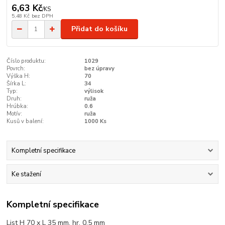
6,63 Kč
/
KS
5,48 Kč
bez DPH
Přidat do košíku
Číslo produktu:
1029
Povrch:
bez úpravy
Výška H:
70
Šírka L:
34
Typ:
výlisok
Druh:
ruža
Hrúbka:
0.6
Motív:
ruža
Kusů v balení:
1000 Ks
Kompletní specifikace
Ke stažení
Kompletní specifikace
List H 70 x L 35 mm, hr. 0,5 mm