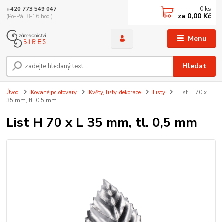
0
ks
+420 773 549 047
za
0,00 Kč
(Po-Pá, 8-16 hod.)
Menu
Hledat
Úvod
Kované polotovary
Květy, listy, dekorace
Listy
List H 70 x L
35 mm, tl. 0,5 mm
List H 70 x L 35 mm, tl. 0,5 mm