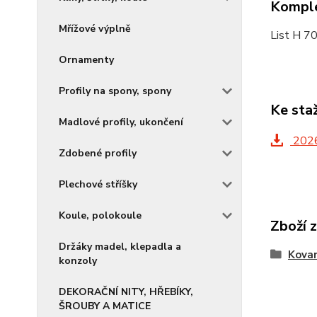
Komple
Mřížové výplně
List H 7
Ornamenty
Profily na spony, spony
Ke sta
Madlové profily, ukončení
2026
Zdobené profily
Plechové stříšky
Koule, polokoule
Zboží 
Držáky madel, klepadla a
Kovan
konzoly
DEKORAČNÍ NITY, HŘEBÍKY,
ŠROUBY A MATICE