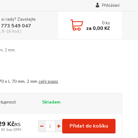
Přihlášení
 si rady? Zavolejte.
0
ks
 773 549 047
za
0,00 Kč
, 8-16 hod.)
mm, 2 mm
 70 x L 70 mm, 2 mm
celý popis
tupnost
Skladem
29 Kč
/
KS
Přidat do košíku
 Kč
bez DPH