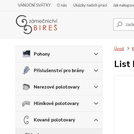
VÁNOČNÍ SVÁTKY
O nás
Ukázky našich prací
Jak nakupov
Úvod
K
Pohony
List
Příslušenství pro brány
Nerezové polotovary
Hliníkové polotovary
Kované polotovary