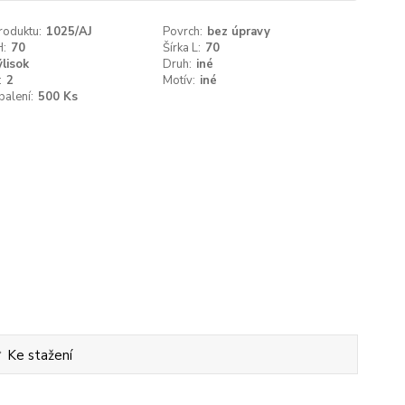
roduktu:
1025/AJ
Povrch:
bez úpravy
H:
70
Šírka L:
70
ýlisok
Druh:
iné
:
2
Motív:
iné
balení:
500 Ks
Ke stažení