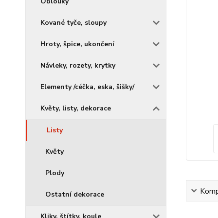
Oblouky
Kované tyče, sloupy
Hroty, špice, ukončení
Návleky, rozety, krytky
Elementy /céčka, eska, šišky/
Květy, listy, dekorace
Listy
Květy
Plody
Kompl
Ostatní dekorace
Kliky, štítky, koule