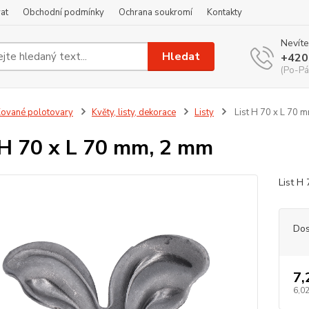
at
Obchodní podmínky
Ochrana soukromí
Kontakty
Nevíte
Hledat
+420
(Po-Pá
ované polotovary
Květy, listy, dekorace
Listy
List H 70 x L 70 
 H 70 x L 70 mm, 2 mm
List H
Dos
7,
6,02