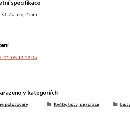
tní specifikace
0 x L 70 mm, 2 mm
žení
-01-05 14:18:05
zařazeno v kategoriích
é polotovary
Květy, listy, dekorace
List