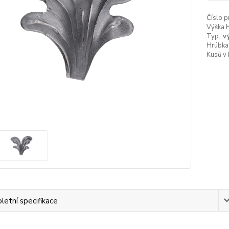
Číslo p
Výška 
Typ:
v
Hrúbka
Kusů v 
etní specifikace