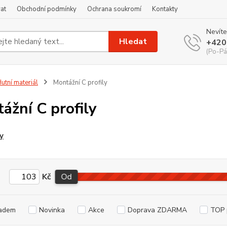
at
Obchodní podmínky
Ochrana soukromí
Kontakty
Nevíte
Hledat
+420
(Po-Pá
utní materiál
Montážní C profily
ážní C profily
ly
Kč
Od
adem
Novinka
Akce
Doprava ZDARMA
TOP 