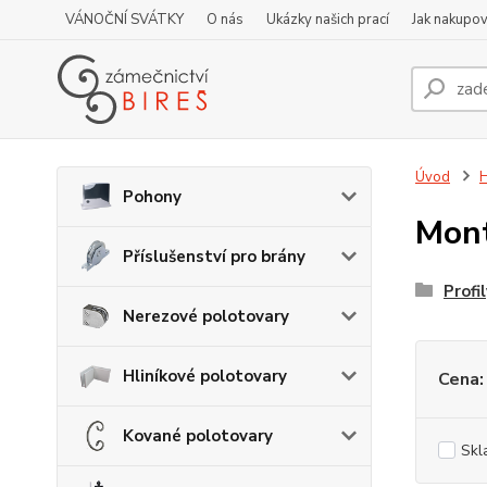
VÁNOČNÍ SVÁTKY
O nás
Ukázky našich prací
Jak nakupov
Úvod
H
Pohony
Mont
Příslušenství pro brány
Profi
Nerezové polotovary
Hliníkové polotovary
Cena:
Kované polotovary
Skl