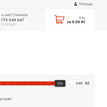
Přihlášení
 si rady? Zavolejte.
0
ks
 773 549 047
za
0,00 Kč
, 8-16 hod.)
Do
Kč
produkt