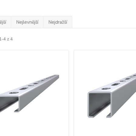
jší
Nejlevnější
Nejdražší
1-4 z 4