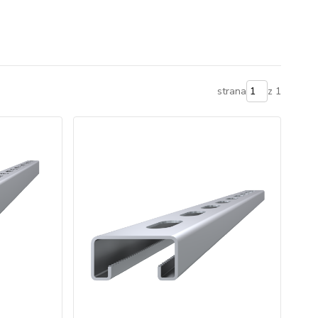
strana
z 1