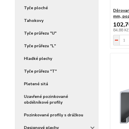
Tyče ploché
Děrovaný
mm, po
Tahokovy
102,7
84,88 K
Tyče průřezu "U"
Tyče průřezu "L"
Hladké plechy
Tyče průřezu "T"
Pletené sitá
Uzavřené pozinkované
obdélníkové profily
Pozinkované profily s drážkou
Designové plechy