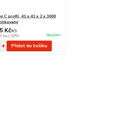
 C profil, 41 x 41 x 2 x 3000
zinkovaný
5 Kč
/
KS
Skladem
Kč
bez DPH
Přidat do košíku