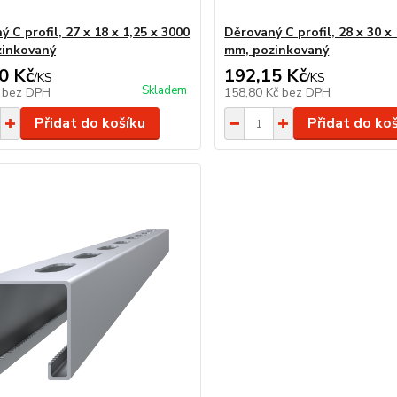
 C profil, 27 x 18 x 1,25 x 3000
Děrovaný C profil, 28 x 30 x
zinkovaný
mm, pozinkovaný
0 Kč
192,15 Kč
/
KS
/
KS
Skladem
č
bez DPH
158,80 Kč
bez DPH
Přidat do košíku
Přidat do ko