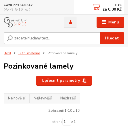
0
ks
+420 773 549 047
za
0,00 Kč
(Po-Pá, 8-16 hod.)
Menu
Hledat
Úvod
Hutní materiál
Pozinkované lamely
Pozinkované lamely
Upřesnit parametry
Nejnovější
Nejlevnější
Nejdražší
Zobrazuji 1-10 z 10
strana
z 1