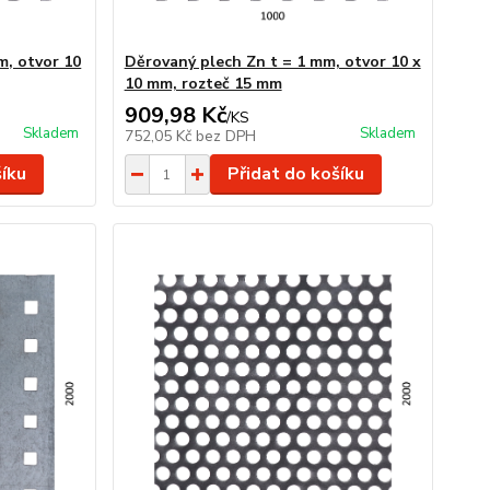
m, otvor 10
Děrovaný plech Zn t = 1 mm, otvor 10 x
10 mm, rozteč 15 mm
909,98 Kč
/
KS
Skladem
Skladem
752,05 Kč
bez DPH
šíku
Přidat do košíku