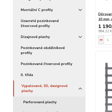
Montážní C profily
Děrovan
10 mm, 
Uzavreté pozinkované
1 190
štvorcové profily
984,22 
Dizajnové plechy
Pozinkované obdélníkové
profily
Pozinkované čtvercové profily
II. třída
Vypalované, 3D, designové
plechy
Perforované plechy