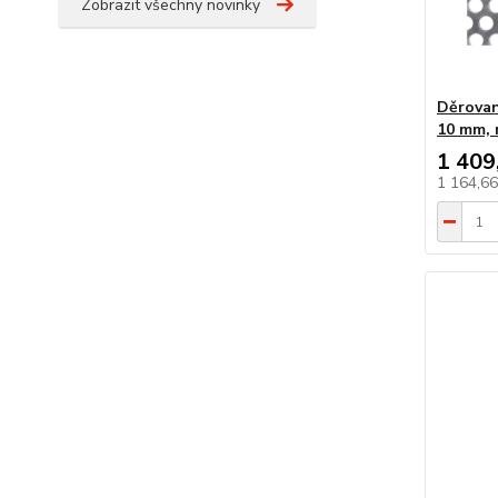
Zobrazit všechny novinky
Děrovan
10 mm, 
1 409
1 164,6