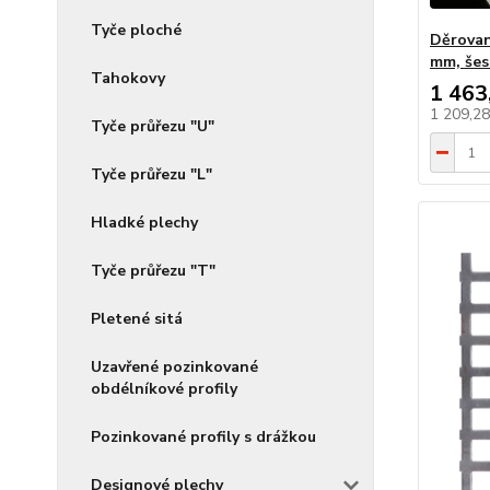
Tyče ploché
Děrovan
mm, šes
Tahokovy
1 463
1 209,2
Tyče průřezu "U"
Tyče průřezu "L"
Hladké plechy
Tyče průřezu "T"
Pletené sitá
Uzavřené pozinkované
obdélníkové profily
Pozinkované profily s drážkou
Designové plechy