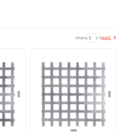
strana
z 4
další