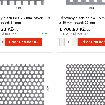
ý plech Fe t = 2 mm, otvor 10 x
Děrovaný plech Zn t = 1,5 m
rozteč 14 mm
x 10 mm rozteč 20 mm
,22 Kč
1 706,97 Kč
/
KS
/
KS
Skladem
4 Kč
bez DPH
1 410,72 Kč
bez DPH
Přidat do košíku
Přidat do ko