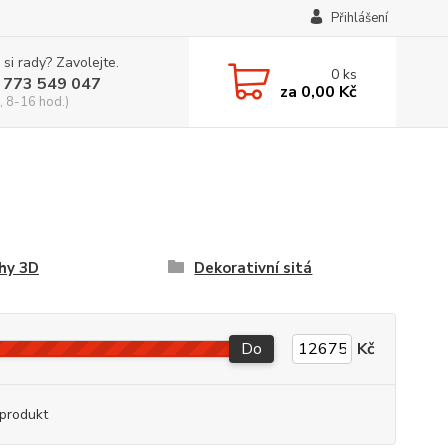
Přihlášení
 si rady? Zavolejte.
0
ks
 773 549 047
za
0,00 Kč
, 8-16 hod.)
hy 3D
Dekorativní sitá
Do
Kč
produkt