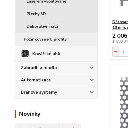
Laserem vypalované
Plechy 3D
Děrovan
Dekorativní sitá
10 mm, 
2 006
Pozinkované U profily
1 658,0
Kovářské uhlí
Zabradlí a madla
Automatizace
Bránové systémy
Novinky