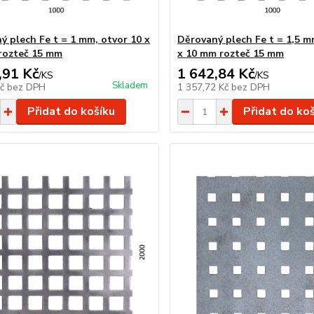
ý plech Fe t = 1 mm, otvor 10 x
Děrovaný plech Fe t = 1,5 m
rozteč 15 mm
x 10 mm rozteč 15 mm
,91 Kč
1 642,84 Kč
/
KS
/
KS
Skladem
Kč
bez DPH
1 357,72 Kč
bez DPH
Přidat do košíku
Přidat do ko