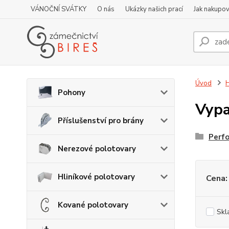
VÁNOČNÍ SVÁTKY
O nás
Ukázky našich prací
Jak nakupov
Úvod
H
Pohony
Vypa
Příslušenství pro brány
Perfo
Nerezové polotovary
Hliníkové polotovary
Cena:
Kované polotovary
Skl