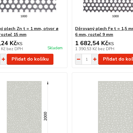
ý plech Zn t = 1 mm, otvor ø
Děrovaný plech Fe t = 1,5 m
rozteč 15 mm
6 mm, rozteč 9 mm
,24 Kč
1 682,54 Kč
/
KS
/
KS
Skladem
6 Kč
bez DPH
1 390,53 Kč
bez DPH
Přidat do košíku
Přidat do ko