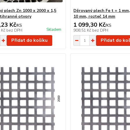
ý plech Zn 1000 x 2000 x 1,5
Děrovaný plech Fe t = 1 mm,
tihranné otvory
10 mm, rozteč 14 mm
,23 Kč
1 099,30 Kč
/
KS
/
KS
Skladem
8 Kč
bez DPH
908,51 Kč
bez DPH
Přidat do košíku
Přidat do ko