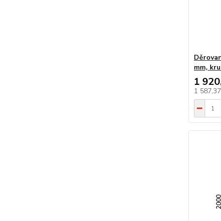
Děrovan
mm, kru
1 920
1 587,3