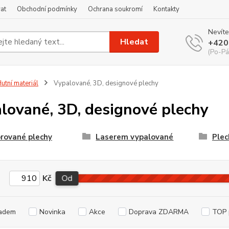
at
Obchodní podmínky
Ochrana soukromí
Kontakty
Nevíte
Hledat
+420
(Po-Pá
utní materiál
Vypalované, 3D, designové plechy
lované, 3D, designové plechy
rované plechy
Laserem vypalované
Plec
Kč
Od
adem
Novinka
Akce
Doprava ZDARMA
TOP 