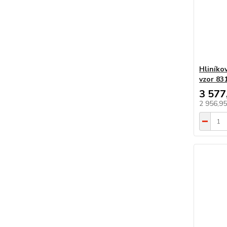
Hliníko
vzor 83
3 577
2 956,9