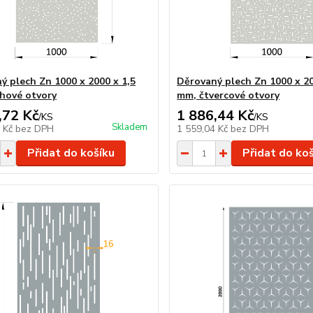
ý plech Zn 1000 x 2000 x 1,5
Děrovaný plech Zn 1000 x 20
hové otvory
mm, čtvercové otvory
,72 Kč
1 886,44 Kč
/
KS
/
KS
Skladem
7 Kč
bez DPH
1 559,04 Kč
bez DPH
Přidat do košíku
Přidat do ko