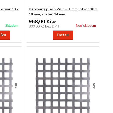
 otvor 10 x
Děrovaný plech Zn t = 1 mm, otvor 10 x
10 mm, rozteč 14 mm
968,00 Kč
/
KS
Skladem
Není skladem
800,00 Kč
bez DPH
šíku
Detail