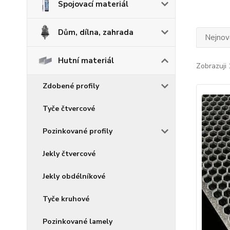
Spojovací materiál
Dům, dílna, zahrada
Nejnově
Hutní materiál
Zobrazuji 
Zdobené profily
Tyče čtvercové
Pozinkované profily
Jekly čtvercové
Jekly obdélníkové
Tyče kruhové
Pozinkované lamely