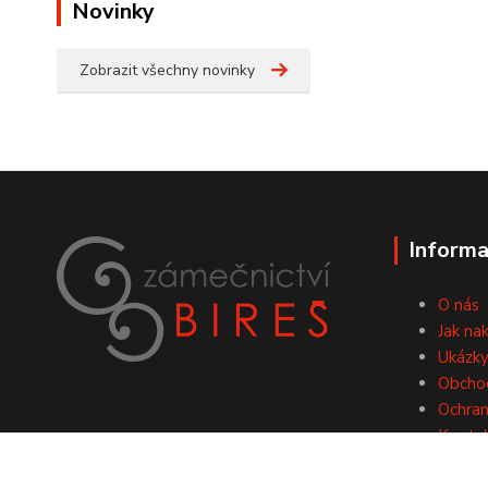
Novinky
Zobrazit všechny novinky
Informa
O nás
Jak na
Ukázky
Obcho
Ochran
Konta