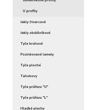
obdélníkové profily
U profily
Jekly čtvercové
Jekly obdélníkové
Tyče kruhové
Pozinkované lamely
Tyče ploché
Tahokovy
Tyče průřezu "U"
Tyče průřezu "L"
Hladké plechy