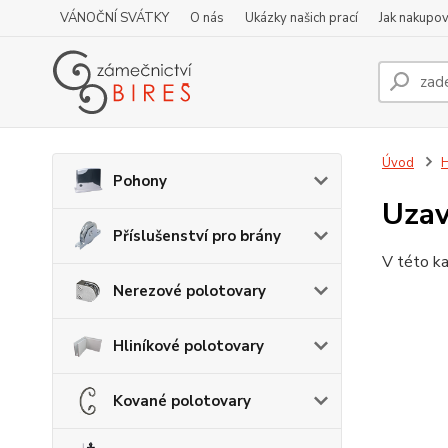
VÁNOČNÍ SVÁTKY
O nás
Ukázky našich prací
Jak nakupov
Úvod
H
Pohony
Uzav
Příslušenství pro brány
V této ka
Nerezové polotovary
Hliníkové polotovary
Kované polotovary