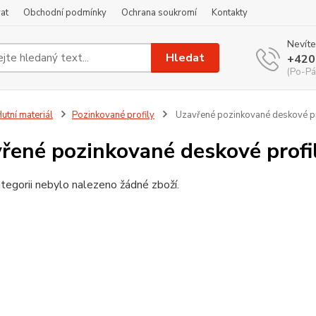
at
Obchodní podmínky
Ochrana soukromí
Kontakty
Nevíte
Hledat
+420
(Po-Pá
utní materiál
Pozinkované profily
Uzavřené pozinkované deskové pr
řené pozinkované deskové profi
tegorii nebylo nalezeno žádné zboží.