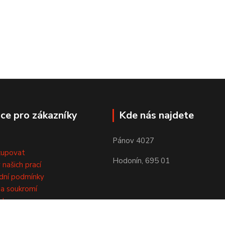
ce pro zákazníky
Kde nás najdete
Pánov 4027
kupovat
Hodonín, 695 01
 našich prací
dní podmínky
a soukromí
kty