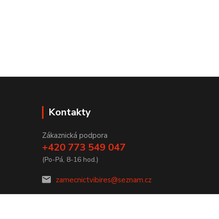
Kontakty
Zákaznická podpora
+420 773 549 047
(Po-Pá, 8-16 hod.)
zamecnictvibires@seznam.cz