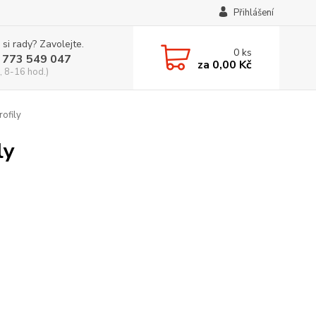
Přihlášení
 si rady? Zavolejte.
0
ks
 773 549 047
za
0,00 Kč
, 8-16 hod.)
ofily
ly