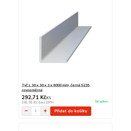
Tyč L 30 x 30 x 3 x 6000 mm, černá S235,
rovnoměrná
292,71 Kč
/
KS
Skladem
241,91 Kč
bez DPH
Přidat do košíku