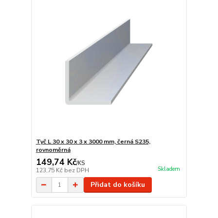
Tyč L 30 x 30 x 3 x 3000 mm, černá S235,
rovnoměrná
149,74 Kč
/
KS
Skladem
123,75 Kč
bez DPH
Přidat do košíku