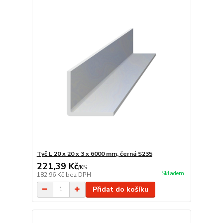
Tyč L 20 x 20 x 3 x 6000 mm, černá S235
221,39 Kč
/
KS
Skladem
182,96 Kč
bez DPH
Přidat do košíku