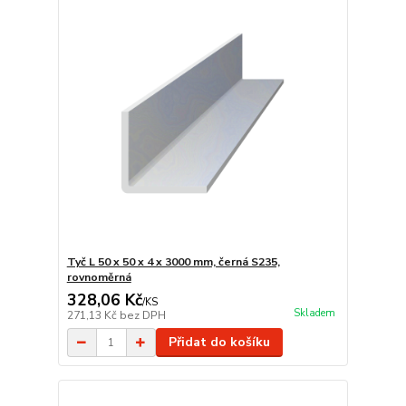
Tyč L 50 x 50 x 4 x 3000 mm, černá S235,
rovnoměrná
328,06 Kč
/
KS
Skladem
271,13 Kč
bez DPH
Přidat do košíku