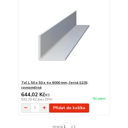
Tyč L 50 x 50 x 4 x 6000 mm, černá S235,
rovnoměrná
644,02 Kč
/
KS
Skladem
532,25 Kč
bez DPH
Přidat do košíku
strana
z 1