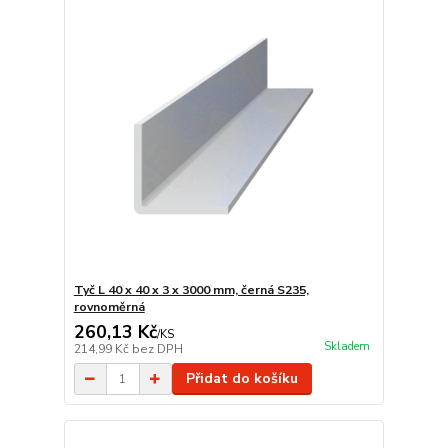
Tyč L 40 x 40 x 3 x 3000 mm, černá S235,
rovnoměrná
260,13 Kč
/
KS
Skladem
214,99 Kč
bez DPH
Přidat do košíku