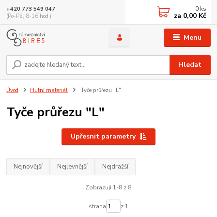
0
ks
+420 773 549 047
za
0,00 Kč
(Po-Pá, 8-16 hod.)
Menu
Hledat
Úvod
Hutní materiál
Tyče průřezu "L"
Tyče průřezu "L"
Upřesnit parametry
Nejnovější
Nejlevnější
Nejdražší
Zobrazuji 1-8 z 8
strana
z 1