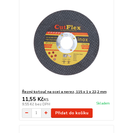
Řezný kotouč na ocel a nerez, 115 x 1 x 22,2 mm
11,55 Kč
/
KS
Skladem
9,55 Kč
bez DPH
Přidat do košíku