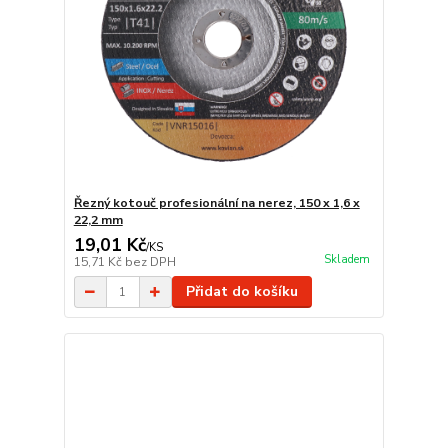
Řezný kotouč profesionální na nerez, 150 x 1,6 x
22,2 mm
19,01 Kč
/
KS
Skladem
15,71 Kč
bez DPH
Přidat do košíku