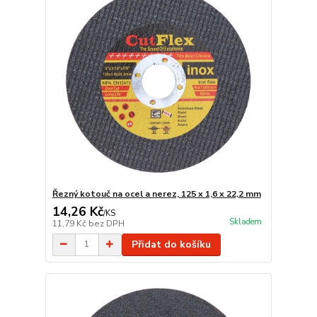
Řezný kotouč na ocel a nerez, 125 x 1,6 x 22,2 mm
14,26 Kč
/
KS
Skladem
11,79 Kč
bez DPH
Přidat do košíku