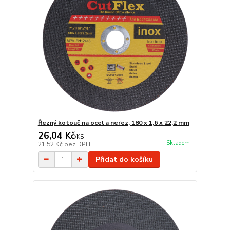
Řezný kotouč na ocel a nerez, 180 x 1,6 x 22,2 mm
26,04 Kč
/
KS
Skladem
21,52 Kč
bez DPH
Přidat do košíku