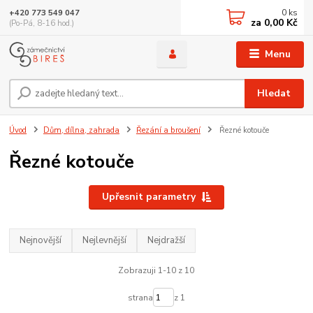
0
ks
+420 773 549 047
za
0,00 Kč
(Po-Pá, 8-16 hod.)
Menu
Hledat
Úvod
Dům, dílna, zahrada
Řezání a broušení
Řezné kotouče
Řezné kotouče
Upřesnit parametry
Nejnovější
Nejlevnější
Nejdražší
Zobrazuji 1-10 z 10
strana
z 1