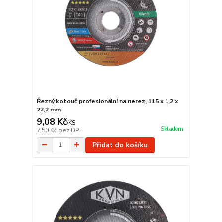
Řezný kotouč profesionální na nerez, 115 x 1,2 x
22,2 mm
9,08 Kč
/
KS
Skladem
7,50 Kč
bez DPH
Přidat do košíku