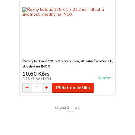
Řezný kotouč 125 x 1 x 22,2 mm, dlouhá životnost,
vhodný na INOX
10,60 Kč
/
KS
Skladem
8,76 Kč
bez DPH
Přidat do košíku
strana
z 1