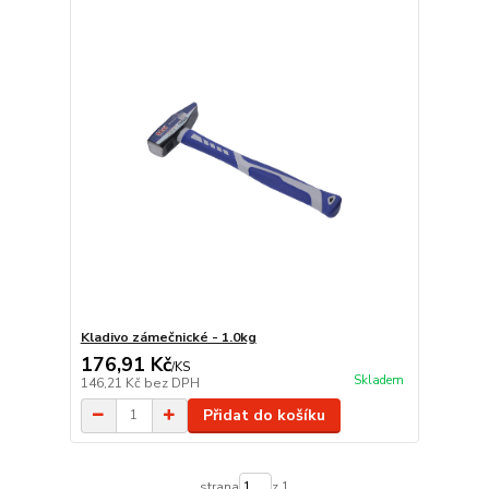
Kladivo zámečnické - 1.0kg
176,91 Kč
/
KS
Skladem
146,21 Kč
bez DPH
Přidat do košíku
strana
z 1