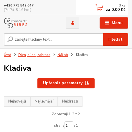
0
ks
+420 773 549 047
za
0,00 Kč
(Po-Pá, 8-16 hod.)
Menu
Hledat
Úvod
Dům, dílna, zahrada
Nářadí
Kladiva
Kladiva
Upřesnit parametry
Nejnovější
Nejlevnější
Nejdražší
Zobrazuji 1-2 z 2
strana
z 1