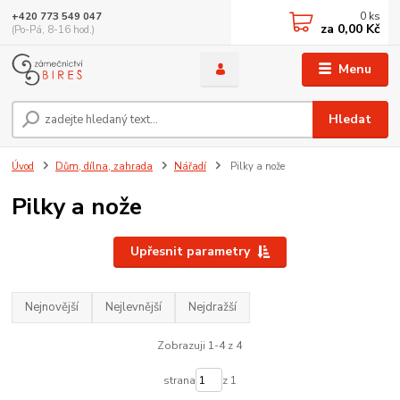
0
ks
+420 773 549 047
za
0,00 Kč
(Po-Pá, 8-16 hod.)
Menu
Hledat
Úvod
Dům, dílna, zahrada
Nářadí
Pilky a nože
Pilky a nože
Upřesnit parametry
Nejnovější
Nejlevnější
Nejdražší
Zobrazuji 1-4 z 4
strana
z 1