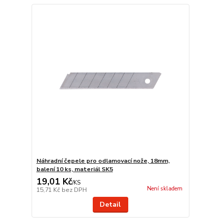
Náhradní čepele pro odlamovací nože, 18mm,
balení 10 ks, materiál SK5
19,01 Kč
/
KS
Není skladem
15,71 Kč
bez DPH
Detail