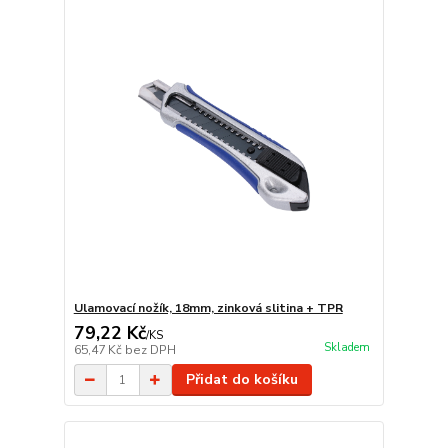
Ulamovací nožík, 18mm, zinková slitina + TPR
79,22 Kč
/
KS
Skladem
65,47 Kč
bez DPH
Přidat do košíku