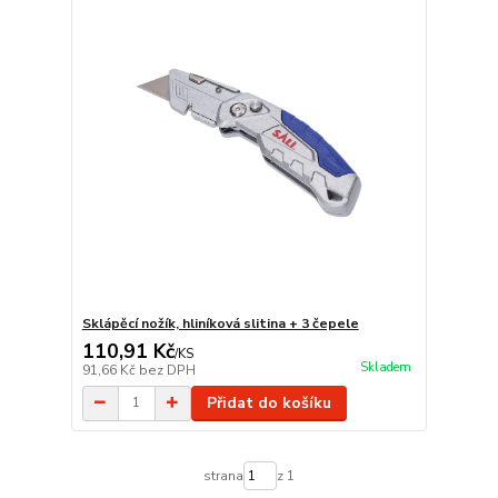
Sklápěcí nožík, hliníková slitina + 3 čepele
110,91 Kč
/
KS
Skladem
91,66 Kč
bez DPH
Přidat do košíku
strana
z 1