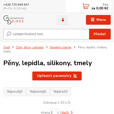
0
ks
+420 773 549 047
za
0,00 Kč
(Po-Pá, 8-16 hod.)
Menu
Hledat
Úvod
Dům, dílna, zahrada
Stavební chemie
Pěny, lepidla, silikony,
tmely
Pěny, lepidla, silikony, tmely
Upřesnit parametry
Nejnovější
Nejlevnější
Nejdražší
Zobrazuji 1-20 z 21
strana
z 2
další