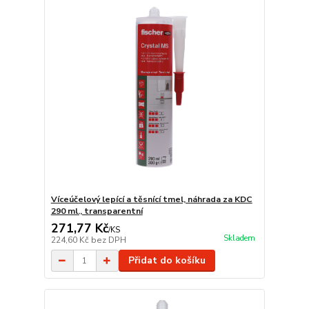
Víceúčelový lepící a těsnící tmel, náhrada za KDC
290 ml., transparentní
271,77 Kč
/
KS
Skladem
224,60 Kč
bez DPH
Přidat do košíku