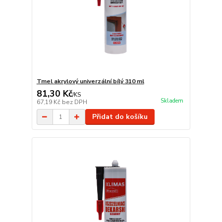
Tmel akrylový univerzální bílý 310 ml
81,30 Kč
/
KS
Skladem
67,19 Kč
bez DPH
Přidat do košíku