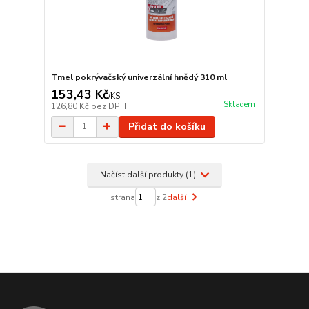
Tmel pokrývačský univerzální hnědý 310 ml
153,43 Kč
/
KS
Skladem
126,80 Kč
bez DPH
Přidat do košíku
Načíst další produkty (1)
strana
z 2
další