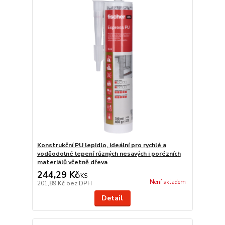
Konstrukční PU lepidlo, ideální pro rychlé a
voděodolné lepení různých nesavých i porézních
materiálů včetně dřeva
244,29 Kč
/
KS
Není skladem
201,89 Kč
bez DPH
Detail