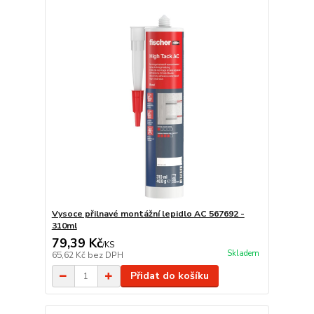
Vysoce přilnavé montážní lepidlo AC 567692 -
310ml
79,39 Kč
/
KS
Skladem
65,62 Kč
bez DPH
Přidat do košíku