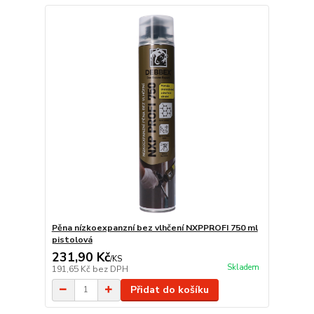
Pěna nízkoexpanzní bez vlhčení NXPPROFI 750 ml
pistolová
231,90 Kč
/
KS
Skladem
191,65 Kč
bez DPH
Přidat do košíku