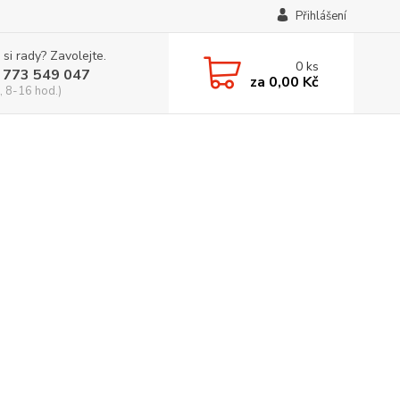
Přihlášení
 si rady? Zavolejte.
0
ks
 773 549 047
za
0,00 Kč
, 8-16 hod.)