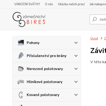
VÁNOČNÍ SVÁTKY
O nás
Ukázky našich prací
Jak nakupov
Úvod
D
Pohony
Závi
Příslušenství pro brány
V této ka
Nerezové polotovary
Hliníkové polotovary
Kované polotovary