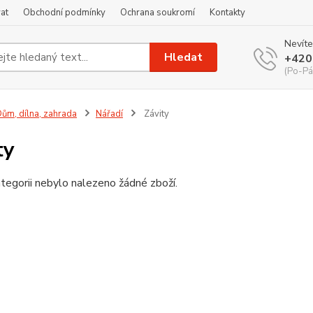
at
Obchodní podmínky
Ochrana soukromí
Kontakty
Nevíte
Hledat
+420
(Po-Pá
ům, dílna, zahrada
Nářadí
Závity
ty
tegorii nebylo nalezeno žádné zboží.