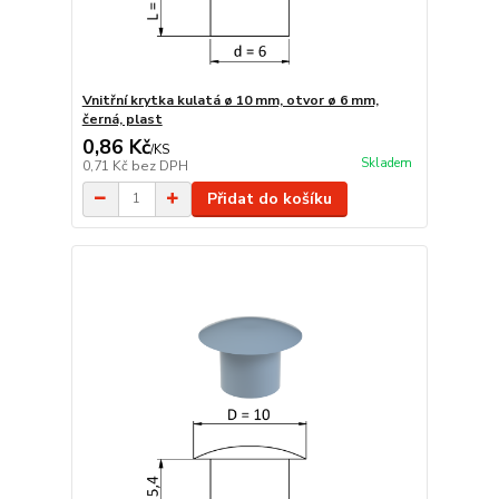
Vnitřní krytka kulatá ø 10 mm, otvor ø 6 mm,
černá, plast
0,86 Kč
/
KS
Skladem
0,71 Kč
bez DPH
Přidat do košíku