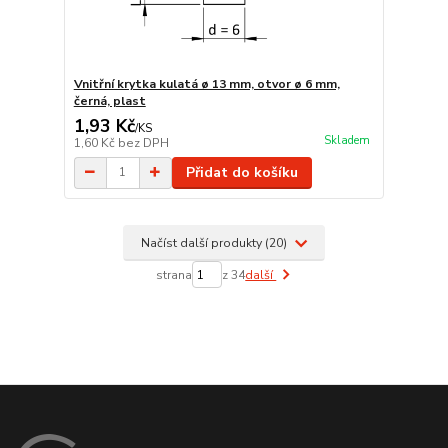
Vnitřní krytka kulatá ø 13 mm, otvor ø 6 mm,
černá, plast
1,93 Kč
/
KS
Skladem
1,60 Kč
bez DPH
Přidat do košíku
Načíst další produkty (20)
strana
z 34
další