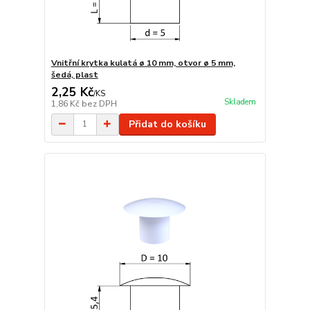
Vnitřní krytka kulatá ø 10 mm, otvor ø 5 mm,
šedá, plast
2,25 Kč
/
KS
Skladem
1,86 Kč
bez DPH
Přidat do košíku