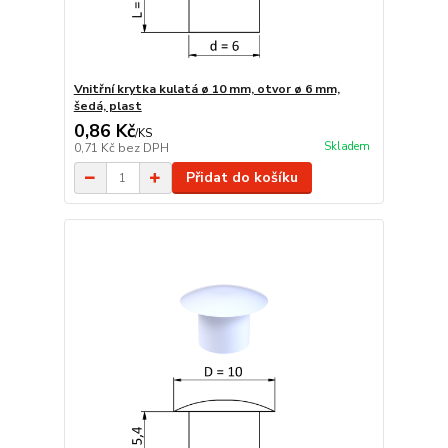
Vnitřní krytka kulatá ø 10 mm, otvor ø 6 mm,
šedá, plast
0,86 Kč
/
KS
Skladem
0,71 Kč
bez DPH
Přidat do košíku