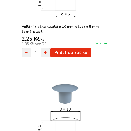
Vnitřní krytka kulatá ø 10 mm, otvor ø 5 mm,
černá, plast
2,25 Kč
/
KS
Skladem
1,86 Kč
bez DPH
Přidat do košíku