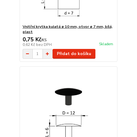
Vnitřní krytka kulatá ø 10 mm, otvor ø 7 mm, bílá,
plast
0,75 Kč
/
KS
Skladem
0,62 Kč
bez DPH
Přidat do košíku