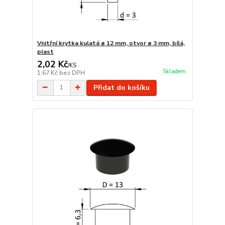
Vnitřní krytka kulatá ø 12 mm, otvor ø 3 mm, bílá,
plast
2,02 Kč
/
KS
Skladem
1,67 Kč
bez DPH
Přidat do košíku