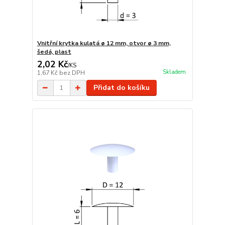
Vnitřní krytka kulatá ø 12 mm, otvor ø 3 mm,
šedá, plast
2,02 Kč
/
KS
Skladem
1,67 Kč
bez DPH
Přidat do košíku