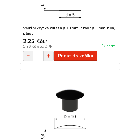
Vnitřní krytka kulatá ø 10 mm, otvor ø 5 mm, bílá,
plast
2,25 Kč
/
KS
Skladem
1,86 Kč
bez DPH
Přidat do košíku