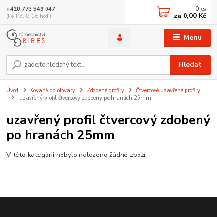
0
ks
+420 773 549 047
za
0,00 Kč
(Po-Pá, 8-16 hod.)
Menu
Hledat
Úvod
Kované polotovary
Zdobené profily
Čtvercové uzavřené profily
uzavřený profil čtvercový zdobený po hranách 25mm
uzavřený profil čtvercový zdobený
po hranách 25mm
V této kategorii nebylo nalezeno žádné zboží.