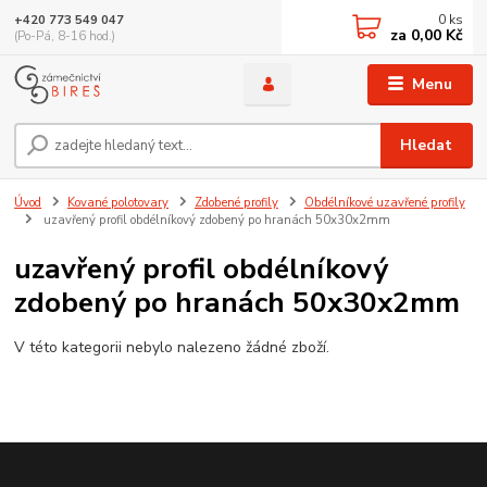
0
ks
+420 773 549 047
za
0,00 Kč
(Po-Pá, 8-16 hod.)
Menu
Hledat
Úvod
Kované polotovary
Zdobené profily
Obdélníkové uzavřené profily
uzavřený profil obdélníkový zdobený po hranách 50x30x2mm
uzavřený profil obdélníkový
zdobený po hranách 50x30x2mm
V této kategorii nebylo nalezeno žádné zboží.